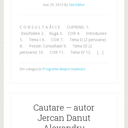
mai 29, 2010
By
Site Editor
C O N S U L T A Å¢ I E CUPRINS: 1.
Deschidere 2. Rugă 3. COR 4. Introducere
5. Tema I 6. COR 7. Tema II (2 persoane)
8. Poezie: Consultație 9. Tema III (2
persoane) 10. COR 11. Tema IV 12. […]
Din categoria:
Programe despre mantuire
Cautare – autor
Jercan Danut
Alexandru