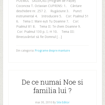
POEMUL SALVĂ‚RII (Program de Paște)
Coconcea T. Octavian CUPRINS: 1. Cântare
deschidere nr. 257 2. Rugăciune 3. Punct
instrumental 4. Introducere 5. Cor: Psalmul 51
6. Tema I: Mare ești Tu Doamne 7. Cor:
Psalmul 81 8. Tema II: Te chem Doamne 9.
Cor: Psalmul 130 p. I.-H 10. Tema III:
Binecuvântat să fie Domnul […]
Din categoria:
Programe despre mantuire
De ce numai Noe si
familia lui ?
mai 30, 2010
By
Site Editor