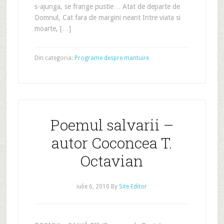
s-ajunga, se frange pustie… Atat de departe de
Domnul, Cat fara de margini neant Intre viata si
moarte, […]
Din categoria:
Programe despre mantuire
Poemul salvarii –
autor Coconcea T.
Octavian
iulie 6, 2010
By
Site Editor