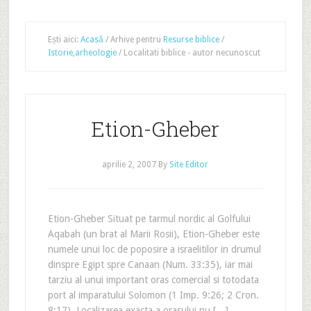
Ești aici:
Acasă
/
Arhive pentru
Resurse biblice
/
Istorie,arheologie
/
Localitati biblice - autor necunoscut
Etion-Gheber
aprilie 2, 2007
By
Site Editor
Etion-Gheber Situat pe tarmul nordic al Golfului
Aqabah (un brat al Marii Rosii), Etion-Gheber este
numele unui loc de poposire a israelitilor in drumul
dinspre Egipt spre Canaan (Num. 33:35), iar mai
tarziu al unui important oras comercial si totodata
port al imparatului Solomon (1 Imp. 9:26; 2 Cron.
8:17). Localizarea exacta a orasului nu […]