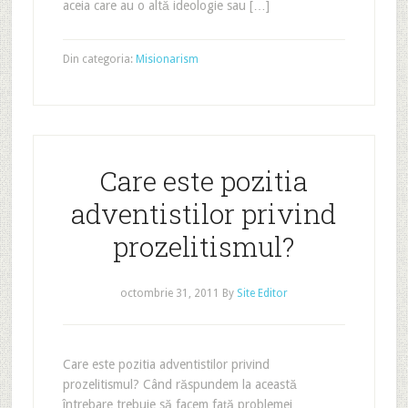
aceia care au o altă ideologie sau […]
Din categoria:
Misionarism
Care este pozitia
adventistilor privind
prozelitismul?
octombrie 31, 2011
By
Site Editor
Care este pozitia adventistilor privind
prozelitismul? Când răspundem la această
întrebare trebuie să facem față problemei