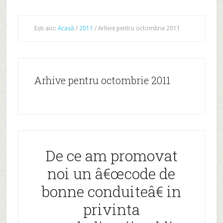
Ești aici:
Acasă
/
2011
/
Arhive pentru octombrie 2011
Arhive pentru octombrie 2011
De ce am promovat
noi un â€œcode de
bonne conduiteâ€ in
privinta