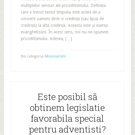
multiplelor sensuri ale prozelitismului. Definiția
care a trecut testul timpului este aceea de a
converti oameni dintr-o credință (sau lipsă de
credință) la altă credință. Aceasta este și esența
evanghelizării. În acest sens, noi nu ne opunem
prozelitismului. Adesea, […]
Din categoria:
Misionarism
Este posibil să
obtinem legislatie
favorabila special
pentru adventisti?