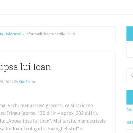
ia - informatii
/
Informatii despre cartile Bibliei
Cat
art
ipsa lui Ioan
 28, 2011
By
Site Editor
 vechi manuscrise grecesti, ca si scrierile
Nou
 cu Irineu (aprox. 130 d.Hr – aprox. 202 d.Hr.),
lu: „Apocalipsa lui Ioan”. Mai tarziu, manuscrisele
Res
a lui Ioan Teologul si Evanghelistul” si