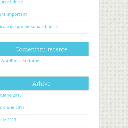
urse biblice
unt important
icole despre personaje biblice
Comentarii recente
 WordPress
la
Home
Arhive
ruarie 2015
tombrie 2013
ilie 2013