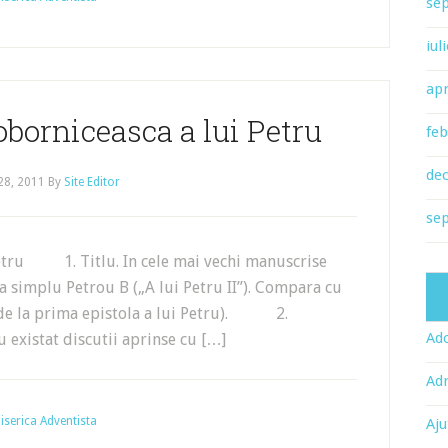
se
iul
apr
oborniceasca a lui Petru
feb
de
 28, 2011
By
Site Editor
se
Petru 1. Titlu. In cele mai vechi manuscrise
ata simplu Petrou B („A lui Petru II”). Compara cu
ea de la prima epistola a lui Petru). 2.
Ado
 existat discutii aprinse cu […]
Adr
 Biserica Adventista
Aju