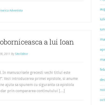
au
 Biserica Adventista
iul
iun
oborniceasca a lui Ioan
ma
apr
 28, 2011
By
Site Editor
ma
feb
In manuscrisele grecesti vechi titlul este
 2”. Vezi introducerea primei epistole, si anume
de
a ne ajuta sa spunem cu siguranta ca epistola
no
i, dar prin compararea continutului […]
oc