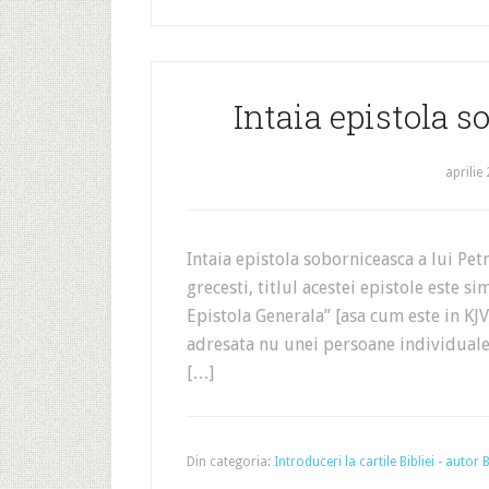
Intaia epistola s
aprilie
Intaia epistola soborniceasca a lui P
grecesti, titlul acestei epistole este si
Epistola Generala” [asa cum este in KJV]
adresata nu unei persoane individuale 
[…]
Din categoria:
Introduceri la cartile Bibliei - autor