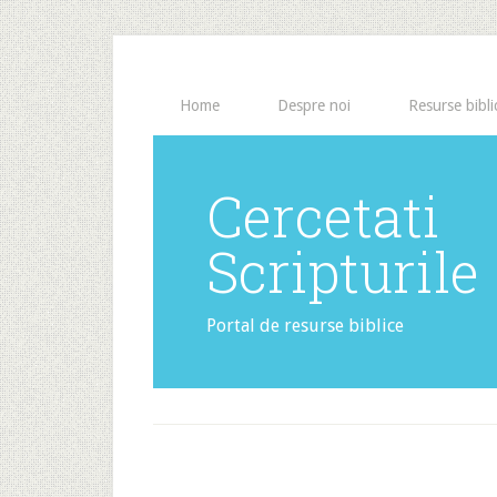
Home
Despre noi
Resurse bibli
Cercetati
Scripturile
Portal de resurse biblice