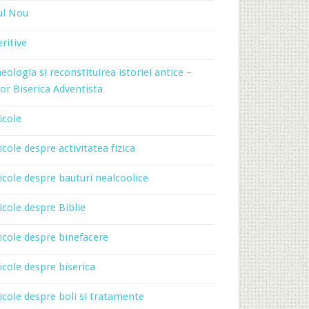
ul Nou
ritive
eologia si reconstituirea istoriei antice –
or Biserica Adventista
icole
icole despre activitatea fizica
icole despre bauturi nealcoolice
icole despre Biblie
icole despre binefacere
icole despre biserica
icole despre boli si tratamente