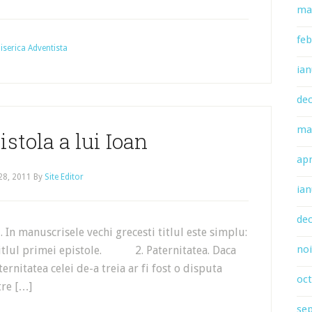
ma
feb
 Biserica Adventista
ian
de
ma
istola a lui Ioan
apr
 28, 2011
By
Site Editor
ian
de
In manuscrisele vechi grecesti titlul este simplu:
no
zi titlul primei epistole. 2. Paternitatea. Daca
ternitatea celei de-a treia ar fi fost o disputa
oc
tre […]
se