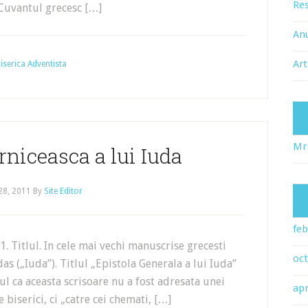
Res
 Cuvantul grecesc […]
An
Art
 Biserica Adventista
Mr
rniceasca a lui Iuda
 28, 2011
By
Site Editor
feb
Titlul. In cele mai vechi manuscrise grecesti
oc
das („Iuda”). Titlul „Epistola Generala a lui Iuda”
tul ca aceasta scrisoare nu a fost adresata unei
apr
biserici, ci „catre cei chemati, […]