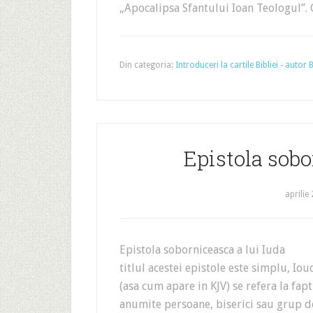
„Apocalipsa Sfantului Ioan Teologul”.
Din categoria:
Introduceri la cartile Bibliei - autor
Epistola sobo
aprilie
Epistola soborniceasca a lui Iuda 1. 
titlul acestei epistole este simplu, Iou
(asa cum apare in KJV) se refera la fap
anumite persoane, biserici sau grup de 