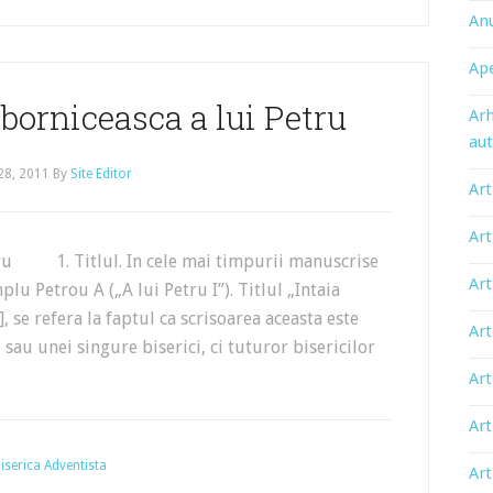
An
Ape
oborniceasca a lui Petru
Arh
aut
 28, 2011
By
Site Editor
Art
Art
etru 1. Titlul. In cele mai timpurii manuscrise
Art
mplu Petrou A („A lui Petru I”). Titlul „Intaia
, se refera la faptul ca scrisoarea aceasta este
Art
sau unei singure biserici, ci tuturor bisericilor
Art
Art
 Biserica Adventista
Art