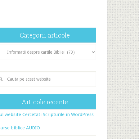
Categorii articole
egorii
icole
Articole recente
l website Cercetati Scripturile in WordPress
urse biblice AUDIO