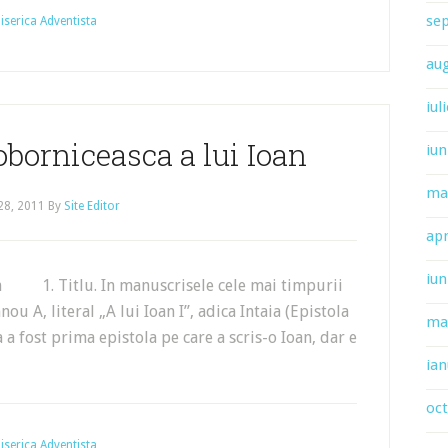
se
 Biserica Adventista
au
iul
oborniceasca a lui Ioan
iun
ma
 28, 2011
By
Site Editor
apr
iun
oan 1. Titlu. In manuscrisele cele mai timpurii
nou A, literal „A lui Ioan I”, adica Intaia (Epistola
ma
a a fost prima epistola pe care a scris-o Ioan, dar e
ian
oc
 Biserica Adventista