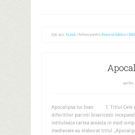
Ești aici:
Acasă
/
Arhive pentru
Resurse biblice
/
Bibl
Apocal
aprilie
Apocalipsa lui Ioan 1. Titlul.Cele mai
diferitilor parinti bisericesti incepand
intituleaza cartea aceasta in mod simp
medievale au elaborat titlul „Apocalips