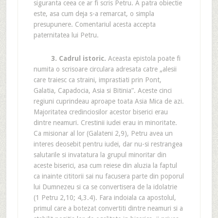
siguranta ceea ce ar fi scris Petru. A patra obiectie
este, asa cum deja s-a remarcat, o simpla
presupunere. Comentariul acesta accepta
paternitatea lui Petru.
3. Cadrul istoric.
Aceasta epistola poate fi
numita o scrisoare circulara adresata catre „alesii
care traiesc ca straini, imprastiati prin Pont,
Galatia, Capadocia, Asia si Bitinia”. Aceste cinci
regiuni cuprindeau aproape toata Asia Mica de azi.
Majoritatea credinciosilor acestor biserici erau
dintre neamuri. Crestinii iudei erau in minoritate.
Ca misionar al lor (Galateni 2,9), Petru avea un
interes deosebit pentru iudei, dar nu-si restrangea
salutarile si invatatura la grupul minoritar din
aceste biserici, asa cum reiese din aluzia la faptul
ca inainte cititorii sai nu facusera parte din poporul
lui Dumnezeu si ca se convertisera de la idolatrie
(1 Petru 2,10; 4,3.4). Fara indoiala ca apostolul,
primul care a botezat convertiti dintre neamuri si a