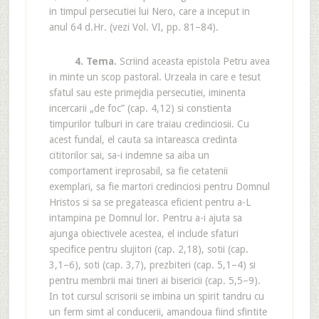
in timpul persecutiei lui Nero, care a inceput in
anul 64 d.Hr. (vezi Vol. VI, pp. 81–84).
4. Tema.
Scriind aceasta epistola Petru avea
in minte un scop pastoral. Urzeala in care e tesut
sfatul sau este primejdia persecutiei, iminenta
incercarii „de foc” (cap. 4,12) si constienta
timpurilor tulburi in care traiau credinciosii. Cu
acest fundal, el cauta sa intareasca credinta
cititorilor sai, sa-i indemne sa aiba un
comportament ireprosabil, sa fie cetatenii
exemplari, sa fie martori credinciosi pentru Domnul
Hristos si sa se pregateasca eficient pentru a-L
intampina pe Domnul lor. Pentru a-i ajuta sa
ajunga obiectivele acestea, el include sfaturi
specifice pentru slujitori (cap. 2,18), sotii (cap.
3,1–6), soti (cap. 3,7), prezbiteri (cap. 5,1–4) si
pentru membrii mai tineri ai bisericii (cap. 5,5–9).
In tot cursul scrisorii se imbina un spirit tandru cu
un ferm simt al conducerii, amandoua fiind sfintite