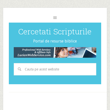
Cercetati Scripturile
Portal de resurse biblice