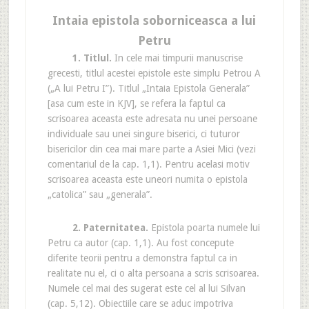
Intaia epistola soborniceasca a lui
Petru
1. Titlul.
In cele mai timpurii manuscrise
grecesti, titlul acestei epistole este simplu Petrou A
(„A lui Petru I”). Titlul „Intaia Epistola Generala”
[asa cum este in KJV], se refera la faptul ca
scrisoarea aceasta este adresata nu unei persoane
individuale sau unei singure biserici, ci tuturor
bisericilor din cea mai mare parte a Asiei Mici (vezi
comentariul de la cap. 1,1). Pentru acelasi motiv
scrisoarea aceasta este uneori numita o epistola
„catolica” sau „generala”.
2. Paternitatea.
Epistola poarta numele lui
Petru ca autor (cap. 1,1). Au fost concepute
diferite teorii pentru a demonstra faptul ca in
realitate nu el, ci o alta persoana a scris scrisoarea.
Numele cel mai des sugerat este cel al lui Silvan
(cap. 5,12). Obiectiile care se aduc impotriva