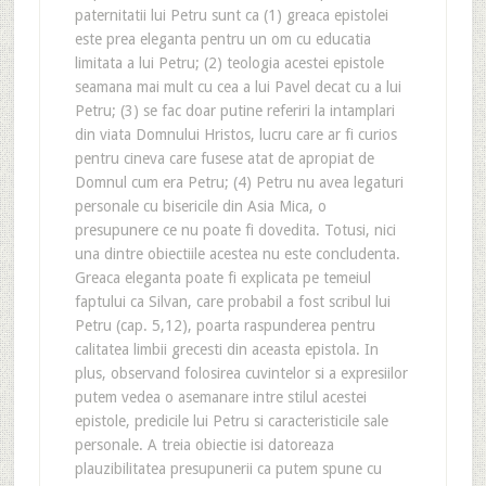
paternitatii lui Petru sunt ca (1) greaca epistolei
este prea eleganta pentru un om cu educatia
limitata a lui Petru; (2) teologia acestei epistole
seamana mai mult cu cea a lui Pavel decat cu a lui
Petru; (3) se fac doar putine referiri la intamplari
din viata Domnului Hristos, lucru care ar fi curios
pentru cineva care fusese atat de apropiat de
Domnul cum era Petru; (4) Petru nu avea legaturi
personale cu bisericile din Asia Mica, o
presupunere ce nu poate fi dovedita. Totusi, nici
una dintre obiectiile acestea nu este concludenta.
Greaca eleganta poate fi explicata pe temeiul
faptului ca Silvan, care probabil a fost scribul lui
Petru (cap. 5,12), poarta raspunderea pentru
calitatea limbii grecesti din aceasta epistola. In
plus, observand folosirea cuvintelor si a expresiilor
putem vedea o asemanare intre stilul acestei
epistole, predicile lui Petru si caracteristicile sale
personale. A treia obiectie isi datoreaza
plauzibilitatea presupunerii ca putem spune cu