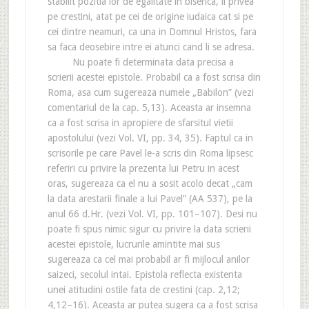
stabilit pozitia lor de egalitate in biserica, ii privea
pe crestini, atat pe cei de origine iudaica cat si pe
cei dintre neamuri, ca una in Domnul Hristos, fara
sa faca deosebire intre ei atunci cand li se adresa.
Nu poate fi determinata data precisa a
scrierii acestei epistole. Probabil ca a fost scrisa din
Roma, asa cum sugereaza numele „Babilon” (vezi
comentariul de la cap. 5,13). Aceasta ar insemna
ca a fost scrisa in apropiere de sfarsitul vietii
apostolului (vezi Vol. VI, pp. 34, 35). Faptul ca in
scrisorile pe care Pavel le-a scris din Roma lipsesc
referiri cu privire la prezenta lui Petru in acest
oras, sugereaza ca el nu a sosit acolo decat „cam
la data arestarii finale a lui Pavel” (AA 537), pe la
anul 66 d.Hr. (vezi Vol. VI, pp. 101–107). Desi nu
poate fi spus nimic sigur cu privire la data scrierii
acestei epistole, lucrurile amintite mai sus
sugereaza ca cel mai probabil ar fi mijlocul anilor
saizeci, secolul intai. Epistola reflecta existenta
unei atitudini ostile fata de crestini (cap. 2,12;
4,12–16). Aceasta ar putea sugera ca a fost scrisa