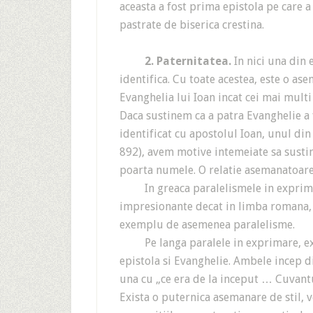
aceasta a fost prima epistola pe care a 
pastrate de biserica crestina.
2. Paternitatea.
In nici una din 
identifica. Cu toate acestea, este o as
Evanghelia lui Ioan incat cei mai multi
Daca sustinem ca a patra Evanghelie a f
identificat cu apostolul Ioan, unul din 
892), avem motive intemeiate sa sustine
poarta numele. O relatie asemanatoare
In greaca paralelismele in exprimar
impresionante decat in limba romana, i
exemplu de asemenea paralelisme.
Pe langa paralele in exprimare, exis
epistola si Evanghelie. Ambele incep di
una cu „ce era de la inceput … Cuvantul
Exista o puternica asemanare de stil, v