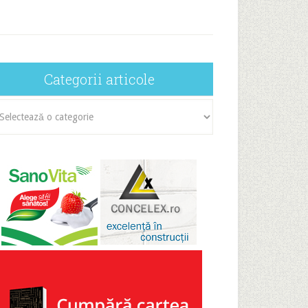
Categorii articole
egorii
icole