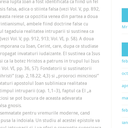
lupta Ioan a fost identificata ca fiind un fel
 falsa, adica o stiinta falsa (vezi Vol. V, pp. 892,
aceasta reiese ca opozitia venea din partea a doua
intianismul, ambele fiind doctrine false cu
Mr
ul tagaduia realitatea intruparii si sustinea ca
zi Vol. V, pp. 912, 913; Vol. VI, p. 58). A doua
emporana cu Ioan, Cerint, care, dupa ce studiase
 propagat invataturi iudaizante. El sustinea ca Isus
i si ca la botez Hristos a patruns in trupul lui Isus
feb
 Vol. VI, pp. 36, 57). Fondatorii si sustinatorii
oc
hristi” (cap. 2,18.22; 4,3) si „prooroci mincinosi”
ataturi apostolul Ioan subliniaza realitatea
apr
timpul intruparii (cap. 1,1–3), faptul ca El „a
inciosi se pot bucura de aceasta adevarata
ma
alsa gnosis.
feb
emnatate pentru vremurile moderne, cand
 pusa la indoiala. Un studiu al acestei epistole va
ian
ul intruparii si-i va oferi o conceptie superioara