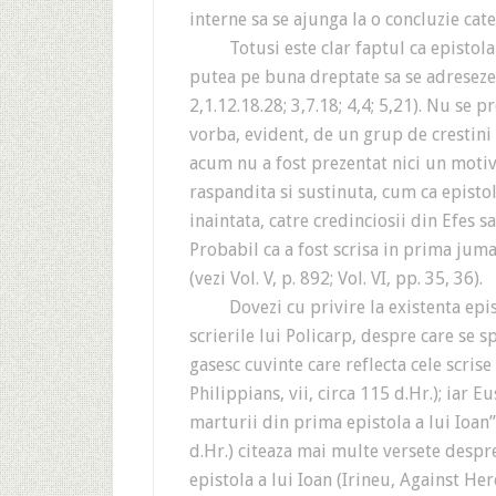
interne sa se ajunga la o concluzie cat
Totusi este clar faptul ca epistola a 
putea pe buna dreptate sa se adreseze 
2,1.12.18.28; 3,7.18; 4,4; 5,21). Nu se p
vorba, evident, de un grup de crestini
acum nu a fost prezentat nici un motiv
raspandita si sustinuta, cum ca epistola
inaintata, catre credinciosii din Efes 
Probabil ca a fost scrisa in prima juma
(vezi Vol. V, p. 892; Vol. VI, pp. 35, 36).
Dovezi cu privire la existenta epistol
scrierile lui Policarp, despre care se 
gasesc cuvinte care reflecta cele scrise
Philippians, vii, circa 115 d.Hr.); iar E
marturii din prima epistola a lui Ioan” (
d.Hr.) citeaza mai multe versete despr
epistola a lui Ioan (Irineu, Against Here