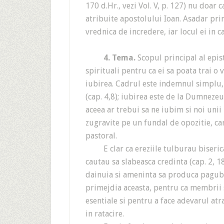
170 d.Hr., vezi Vol. V, p. 127) nu doar c
atribuite apostolului Ioan. Asadar prim
vrednica de incredere, iar locul ei in c
4. Tema.
Scopul principal al episto
spirituali pentru ca ei sa poata trai o 
iubirea. Cadrul este indemnul simplu,
(cap. 4,8); iubirea este de la Dumnezeu (
aceea ar trebui sa ne iubim si noi unii 
zugravite pe un fundal de opozitie, car
pastoral.
E clar ca ereziile tulburau biserica s
cautau sa slabeasca credinta (cap. 2, 18
dainuia si ameninta sa produca pagube
primejdia aceasta, pentru ca membrii s
esentiale si pentru a face adevarul atra
in ratacire.