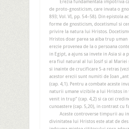
Erezia fundamentala impotriva careia 
de proto-gnosticism, care invata o gnosis
893; Vol. VI, pp. 54–58). Din epistola 
forme de gnosticism, docetismul si cer
privire la natura lui Hristos. Docetism
Hristos doar parea sa aiba trup uman (ve
erezie provenea de la o persoana cont
in Egipt, a ajuns sa invete in Asia si a
era fiul natural al lui Iosif si al Marie
si inainte de crucificare S-a retras (vezi
acestor erezii sunt numiti de Ioan „anti
(cap. 4,1). Pentru a combate aceste inv
naturii umane vizibile a lui Hristos in 
venit in trup” (cap. 4,2) si ca cei cred
cunoastere (cap. 5,20), in contrast cu f
Aceste controverse timpurii au ins
divinitatea lui Hristos este atat de des
indruma mintea cititorului spre adevar