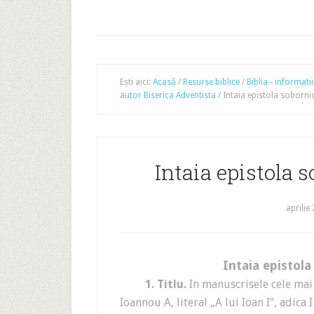
Ești aici:
Acasă
/
Resurse biblice
/
Biblia - informatii
autor Biserica Adventista
/
Intaia epistola soborni
Intaia epistola s
aprilie
Intaia epistola
1. Titlu.
In manuscrisele cele mai 
Ioannou A, literal „A lui Ioan I”, adica 