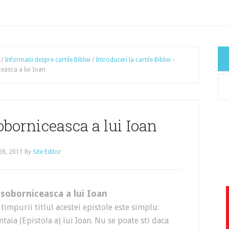
/
Informatii despre cartile Bibliei
/
Introduceri la cartile Bibliei -
ceasca a lui Ioan
Cat
art
oborniceasca a lui Ioan
 28, 2011
By
Site Editor
 soborniceasca a lui Ioan
timpurii titlul acestei epistole este simplu:
Intaia (Epistola a) lui Ioan. Nu se poate sti daca