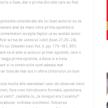
scris-o Ioan, dar e prima din cele care au fost
epistolele considerate ale lui Ioan autorul nu se
emanare atat de mare intre prima epistola si
 comentatori accepta faptul ca au acelasi autor.
ost scrisa de ucenicul iubit (Ioan 21,20–24),
fii lui Zebedei (vezi Vol. V, pp. 179–181, 891,
m ca el este si autorul primei epistole, care ii
 leaga prima epistola, a doua si a treia.
e si in constructie sunt adesea mai
ar lista de mai sus ii ofera cititorului un bun
ta multe alte asemanari usor de observat intre
rect, fara vreo introducere formala, epistolara,
 vietii”, cealalta cu „la inceput era Cuvantul”.
ocabular, ordinea cuvintelor, folosirea