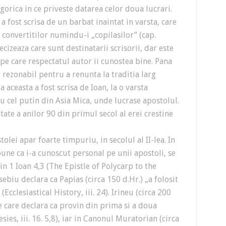
egorica in ce priveste datarea celor doua lucrari.
fost scrisa de un barbat inaintat in varsta, care
convertitilor numindu-i „copilasilor” (cap.
recizeaza care sunt destinatarii scrisorii, dar este
 pe care respectatul autor ii cunostea bine. Pana
 rezonabil pentru a renunta la traditia larg
 aceasta a fost scrisa de Ioan, la o varsta
sau cel putin din Asia Mica, unde lucrase apostolul.
tate a anilor 90 din primul secol al erei crestine
ei apar foarte timpuriu, in secolul al II-lea. In
spune ca i-a cunoscut personal pe unii apostoli, se
 in 1 Ioan 4,3 (The Epistle of Polycarp to the
usebiu declara ca Papias (circa 150 d.Hr.) „a folosit
Ecclesiastical History, iii. 24). Irineu (circa 200
e care declara ca provin din prima si a doua
sies, iii. 16. 5,8), iar in Canonul Muratorian (circa