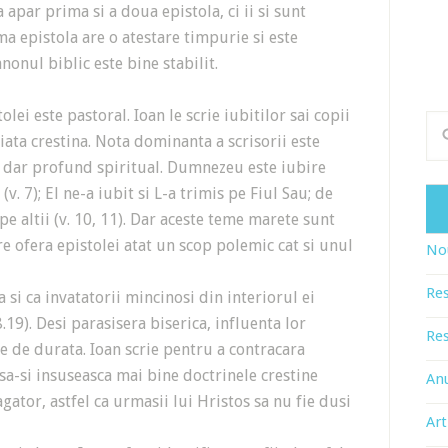
a apar prima si a doua epistola, ci ii si sunt
a epistola are o atestare timpurie si este
anonul biblic este bine stabilit.
lei este pastoral. Ioan le scrie iubitilor sai copii
viata crestina. Nota dominanta a scrisorii este
 dar profund spiritual. Dumnezeu este iubire
v. 7); El ne-a iubit si L-a trimis pe Fiul Sau; de
pe altii (v. 10, 11). Dar aceste teme marete sunt
e ofera epistolei atat un scop polemic cat si unul
Nou
Res
i ca invatatorii mincinosi din interiorul ei
.19). Desi parasisera biserica, influenta lor
Res
 de durata. Ioan scrie pentru a contracara
a-si insuseasca mai bine doctrinele crestine
An
gator, astfel ca urmasii lui Hristos sa nu fie dusi
Art