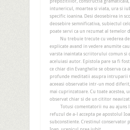
prepozitiilor, constructia gramaticala,
intunericul, moartea si viata, ura si iu
specific ioanina. Desi deosebirea in sc
deosebire semnificativa, subiectul cel
poate servi ca un rezumat al temelor 
Nu trebuie trecute cu vederea deoseb
explicate avand in vedere anumite cauze
varsta inaintata scriitorului comun si 
aceluiasi autor. Epistola pare sa fi fos
ce chiar din Evanghelie se observa ca 
profunde meditatii asupra intruparii
aceeasi observatie intr-un mod diferit,
mai cuprinzatoare. Cu toate acestea, u
observat chiar si de un cititor neavizat
Totusi comentatorii nu au ajuns la u
refuzul de a-l accepta pe apostolul Ioa
subconstiente. Crestinul conservator p
Ioan, ucenicul prea iubit.