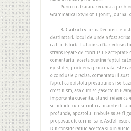
Pentru o tratare recenta a problemei
Grammatical Style of 1 John”, Journal of
3. Cadrul istoric.
Deoarece episto
destinatari, locul de unde a fost scrisa 
cadrul istoric trebuie sa fie deduse di
strans legate de concluziile acceptate 
comentariul acesta sustine faptul ca Io
epistolei, problema principala este care
o concluzie precisa, comentatorii sust
faptul ca epistola presupune si se ba
crestinism, asa cum se gaseste in Evang
importanta cuvenita, atunci reiese ca ep
se admite cu usurinta ca inainte de a i
profunde, apostolul trebuie sa se fi ga
propovaduit turmei sale. Astfel, este c
Din consideratiile acestea si din altele