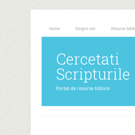
Home
Despre noi
Resurse bibli
Cercetati
Scripturile
Portal de resurse biblice