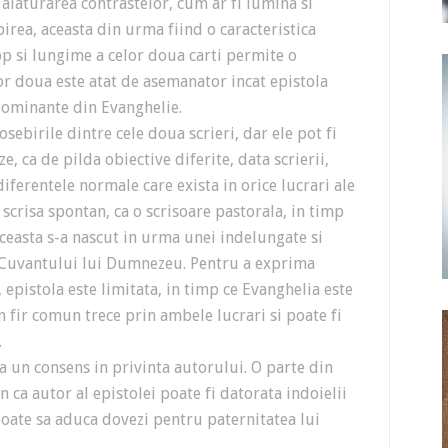
 alaturarea contrastelor, cum ar fi lumina si
birea, aceasta din urma fiind o caracteristica
op si lungime a celor doua carti permite o
or doua este atat de asemanator incat epistola
dominante din Evanghelie.
irile dintre cele doua scrieri, dar ele pot fi
, ca de pilda obiective diferite, data scrierii,
diferentele normale care exista in orice lucrari ale
t scrisa spontan, ca o scrisoare pastorala, in timp
aceasta s-a nascut in urma unei indelungate si
 Cuvantului lui Dumnezeu. Pentru a exprima
 epistola este limitata, in timp ce Evanghelia este
n fir comun trece prin ambele lucrari si poate fi
.
n consens in privinta autorului. O parte din
n ca autor al epistolei poate fi datorata indoielii
oate sa aduca dovezi pentru paternitatea lui