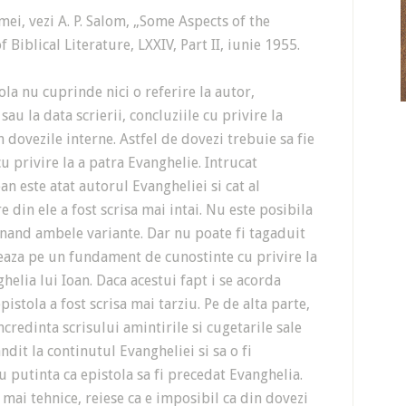
, vezi A. P. Salom, „Some Aspects of the
 Biblical Literature, LXXIV, Part II, iunie 1955.
la nu cuprinde nici o referire la autor,
sau la data scrierii, concluziile cu privire la
n dovezile interne. Astfel de dovezi trebuie sa fie
cu privire la a patra Evanghelie. Intrucat
an este atat autorul Evangheliei si cat al
 din ele a fost scrisa mai intai. Nu este posibila
inand ambele variante. Dar nu poate fi tagaduit
zeaza pe un fundament de cunostinte cu privire la
helia lui Ioan. Daca acestui fapt i se acorda
istola a fost scrisa mai tarziu. Pe de alta parte,
ncredinta scrisului amintirile si cugetarile sale
ndit la continutul Evangheliei si sa o fi
u putinta ca epistola sa fi precedat Evanghelia.
, mai tehnice, reiese ca e imposibil ca din dovezi