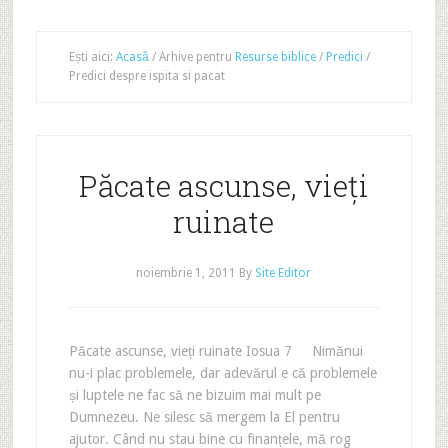
Ești aici:
Acasă
/
Arhive pentru
Resurse biblice
/
Predici
/
Predici despre ispita si pacat
Păcate ascunse, vieți
ruinate
noiembrie 1, 2011
By
Site Editor
Păcate ascunse, vieți ruinate Iosua 7 Nimănui
nu-i plac problemele, dar adevărul e că problemele
și luptele ne fac să ne bizuim mai mult pe
Dumnezeu. Ne silesc să mergem la El pentru
ajutor. Când nu stau bine cu finanțele, mă rog