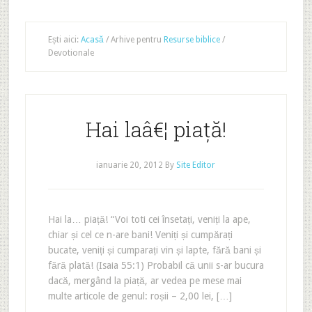
Ești aici:
Acasă
/
Arhive pentru
Resurse biblice
/
Devotionale
Hai laâ€¦ piață!
ianuarie 20, 2012
By
Site Editor
Hai la… piață! “Voi toti cei însetați, veniți la ape,
chiar și cel ce n-are bani! Veniți și cumpărați
bucate, veniți și cumparați vin și lapte, fără bani și
fără plată! (Isaia 55:1) Probabil că unii s-ar bucura
dacă, mergând la piață, ar vedea pe mese mai
multe articole de genul: roșii – 2,00 lei, […]