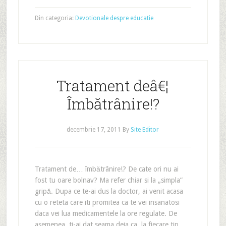
Din categoria:
Devotionale despre educatie
Tratament deâ€¦
Îmbătrânire!?
decembrie 17, 2011
By
Site Editor
Tratament de… îmbătrânire!? De cate ori nu ai
fost tu oare bolnav? Ma refer chiar si la „simpla”
gripă. Dupa ce te-ai dus la doctor, ai venit acasa
cu o reteta care iti promitea ca te vei insanatosi
daca vei lua medicamentele la ore regulate. De
asemenea, ti-ai dat seama deja ca, la fiecare tip