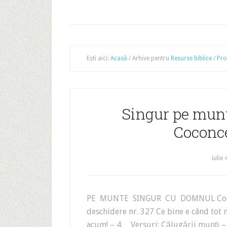
Ești aici:
Acasă
/
Arhive pentru
Resurse biblice
/
Pro
Singur pe mun
Coconce
iulie 
PE MUNTE SINGUR CU DOMNUL Coconc
deschidere nr. 327 Ce bine e când to
acum! – 4. Versuri: Călugării munți 