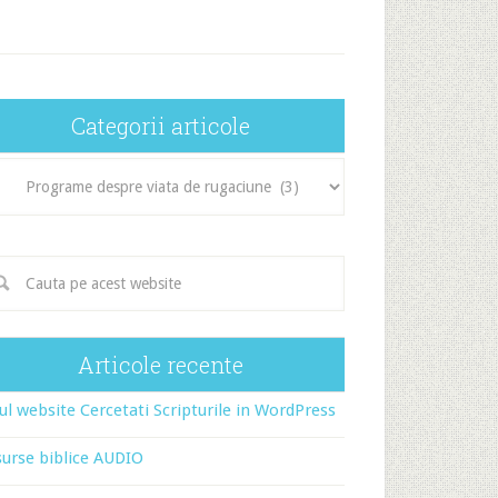
Categorii articole
egorii
icole
Articole recente
l website Cercetati Scripturile in WordPress
urse biblice AUDIO