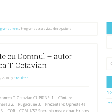
grame tineret
/
Programe despre viata de rugaciune
Cat
art
te cu Domnul – autor
a T. Octavian
4, 2010
By
Site Editor
Nou
ea T. Octavian CUPRINS: 1. Cântare
Res
t mereu 2. Rugăciune 3. Prezentare: Oprește-te
– 5. COR + COM 1/52 Speranța mea e doar Hristos