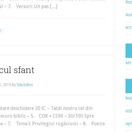
Res
l – 7. Versuri: Un pas […]
An
Art
e
Mr
cul sfant
1, 2010
By
Site Editor
feb
re deschidere 20 IC – Tatăl nostru cel din
oc
ncurs biblic – 5. COR + COM – 30/100 Spre
a – 7. Tema I: Privilegiul rugăciunii – 8. Poezie
apr