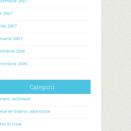
ptembrie 2007
ie 2007
ilie 2007
ruarie 2007
cembrie 2006
ptembrie 2006
Categorii
rare, inchinare
ese de biserici adventiste
tor in criza