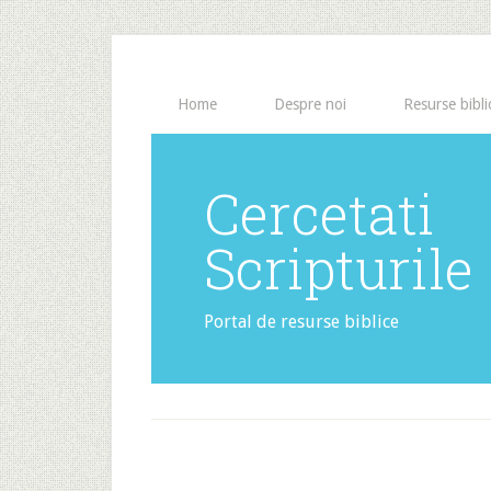
Home
Despre noi
Resurse bibli
Cercetati
Scripturile
Portal de resurse biblice