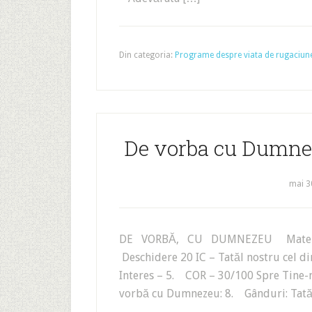
Din categoria:
Programe despre viata de rugaciun
De vorba cu Dumnez
mai 3
DE VORBĂ‚ CU DUMNEZEU Materiale 
Deschidere 20 IC – Tatăl nostru cel d
Interes – 5. COR – 30/100 Spre Tine-
vorbă cu Dumnezeu: 8. Gânduri: Ta