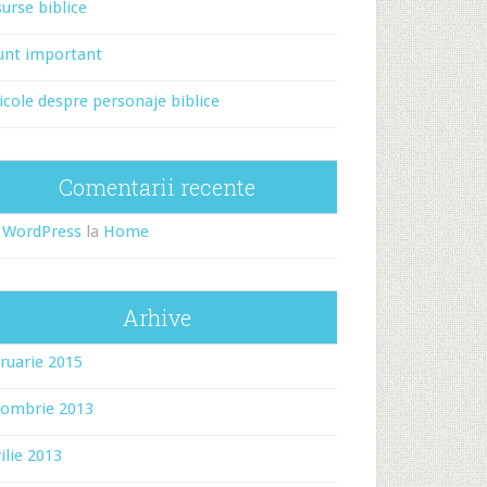
urse biblice
unt important
icole despre personaje biblice
Comentarii recente
 WordPress
la
Home
Arhive
ruarie 2015
tombrie 2013
ilie 2013