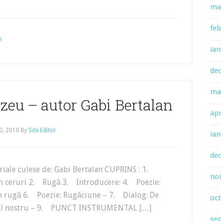
ma
feb
e
ian
de
ma
eu – autor Gabi Bertalan
apr
0, 2010
By
Site Editor
ian
de
culese de: Gabi Bertalan CUPRINS : 1.
no
in ceruri 2. Rugă 3. Introducere: 4. Poezie:
n rugă 6. Poezie: Rugăciune – 7. Dialog: De
oc
tăl nostru – 9. PUNCT INSTRUMENTAL […]
se