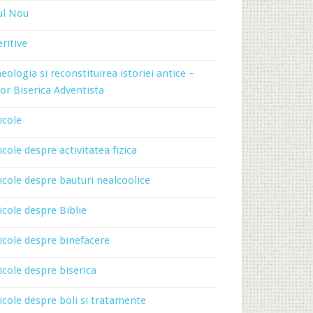
ul Nou
ritive
eologia si reconstituirea istoriei antice –
or Biserica Adventista
icole
icole despre activitatea fizica
icole despre bauturi nealcoolice
icole despre Biblie
icole despre binefacere
icole despre biserica
icole despre boli si tratamente