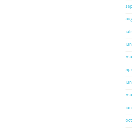
se
au
iul
iun
ma
apr
iun
ma
ian
oc