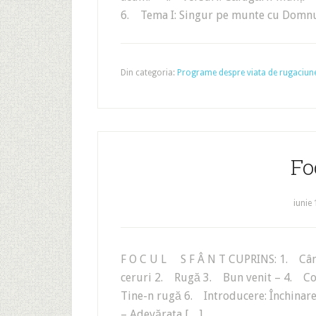
6. Tema I: Singur pe munte cu Domnu
Din categoria:
Programe despre viata de rugaciun
Fo
iunie 
F O C U L S F Â N T CUPRINS: 1. Cânta
ceruri 2. Rugă 3. Bun venit – 4. Co
Tine-n rugă 6. Introducere: Închinare
– Adevărata […]