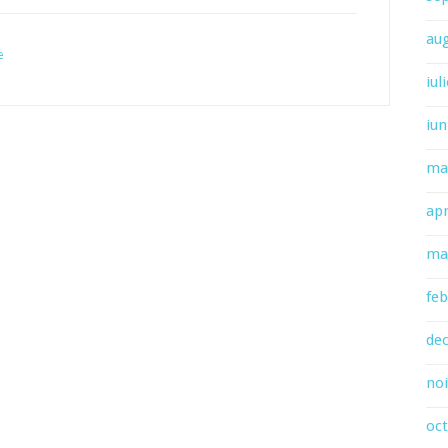
au
e
iul
iun
ma
apr
ma
feb
de
no
oc