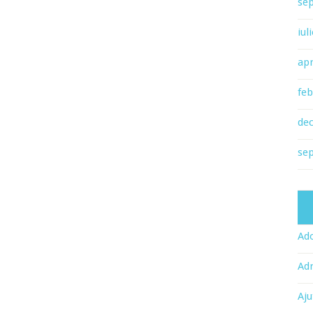
se
iul
apr
feb
de
se
Ado
Adr
Aju