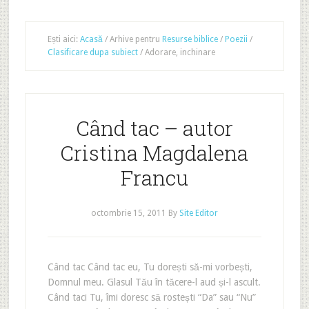
Ești aici:
Acasă
/
Arhive pentru
Resurse biblice
/
Poezii
/
Clasificare dupa subiect
/
Adorare, inchinare
Când tac – autor
Cristina Magdalena
Francu
octombrie 15, 2011
By
Site Editor
Când tac Când tac eu, Tu dorești să-mi vorbești,
Domnul meu. Glasul Tău în tăcere-l aud și-l ascult.
Când taci Tu, îmi doresc să rostești “Da” sau “Nu”