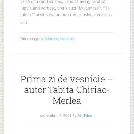
ca să știu când să stau, când să merg, când să
lupt. Când vorbesc, vrei s-auzi “Mulțumesc!”, “Te
iubesc!” și să cresc un bun rob milostiv, credincios.
[…]
Din categoria:
Adorare, inchinare
Prima zi de vesnicie –
autor Tabita Chiriac-
Merlea
septembrie 2, 2011
By
Site Editor