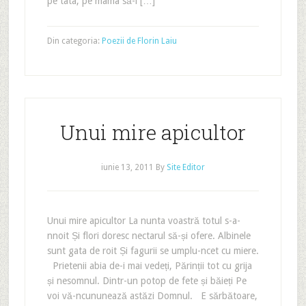
pe tata, pe mama să-i […]
Din categoria:
Poezii de Florin Laiu
Unui mire apicultor
iunie 13, 2011
By
Site Editor
Unui mire apicultor La nunta voastră totul s-a-
nnoit Și flori doresc nectarul să-și ofere. Albinele
sunt gata de roit Și fagurii se umplu-ncet cu miere.
Prietenii abia de-i mai vedeți, Părinții tot cu grija
și nesomnul. Dintr-un potop de fete și băieți Pe
voi vă-ncununează astăzi Domnul. E sărbătoare,