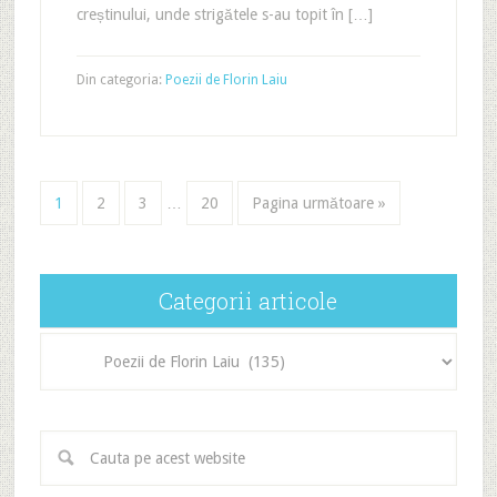
creștinului, unde strigătele s-au topit în […]
Din categoria:
Poezii de Florin Laiu
1
2
3
…
20
Pagina următoare »
Categorii articole
Categorii
articole