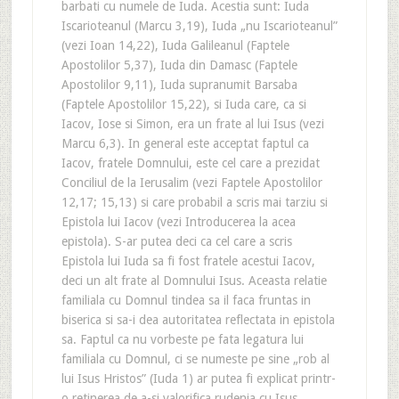
barbati cu numele de Iuda. Acestia sunt: Iuda
Iscarioteanul (Marcu 3,19), Iuda „nu Iscarioteanul”
(vezi Ioan 14,22), Iuda Galileanul (Faptele
Apostolilor 5,37), Iuda din Damasc (Faptele
Apostolilor 9,11), Iuda supranumit Barsaba
(Faptele Apostolilor 15,22), si Iuda care, ca si
Iacov, Iose si Simon, era un frate al lui Isus (vezi
Marcu 6,3). In general este acceptat faptul ca
Iacov, fratele Domnului, este cel care a prezidat
Conciliul de la Ierusalim (vezi Faptele Apostolilor
12,17; 15,13) si care probabil a scris mai tarziu si
Epistola lui Iacov (vezi Introducerea la acea
epistola). S-ar putea deci ca cel care a scris
Epistola lui Iuda sa fi fost fratele acestui Iacov,
deci un alt frate al Domnului Isus. Aceasta relatie
familiala cu Domnul tindea sa il faca fruntas in
biserica si sa-i dea autoritatea reflectata in epistola
sa. Faptul ca nu vorbeste pe fata legatura lui
familiala cu Domnul, ci se numeste pe sine „rob al
lui Isus Hristos” (Iuda 1) ar putea fi explicat printr-
o retinerea de a-si valorifica rudenia cu Isus.