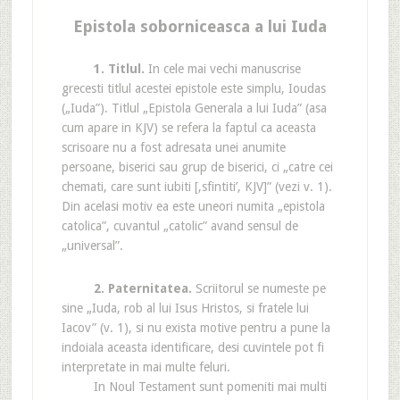
Epistola soborniceasca a lui Iuda
1. Titlul.
In cele mai vechi manuscrise
grecesti titlul acestei epistole este simplu, Ioudas
(„Iuda”). Titlul „Epistola Generala a lui Iuda” (asa
cum apare in KJV) se refera la faptul ca aceasta
scrisoare nu a fost adresata unei anumite
persoane, biserici sau grup de biserici, ci „catre cei
chemati, care sunt iubiti [,sfintiti’, KJV]” (vezi v. 1).
Din acelasi motiv ea este uneori numita „epistola
catolica”, cuvantul „catolic” avand sensul de
„universal”.
2. Paternitatea.
Scriitorul se numeste pe
sine „Iuda, rob al lui Isus Hristos, si fratele lui
Iacov” (v. 1), si nu exista motive pentru a pune la
indoiala aceasta identificare, desi cuvintele pot fi
interpretate in mai multe feluri.
In Noul Testament sunt pomeniti mai multi