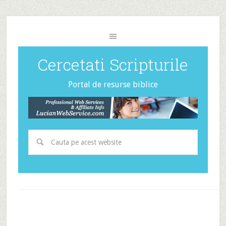
Cercetati Scripturile
Portal de resurse biblice