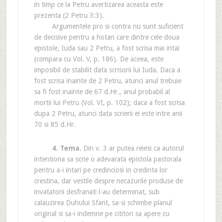
in timp ce la Petru avertizarea aceasta este
prezenta (2 Petru 3:3).
Argumentele pro si contra nu sunt suficient
de decisive pentru a hotari care dintre cele doua
epistole, Iuda sau 2 Petru, a fost scrisa mai intai
(compara cu Vol. V, p. 186). De aceea, este
imposibil de stabilit data scrisorii lui Iuda. Daca a
fost scrisa inainte de 2 Petru, atunci anul trebuie
sa fi fost inainte de 67 d.Hr., anul probabil al
mortii lui Petru (Vol. VI, p. 102); daca a fost scrisa
dupa 2 Petru, atunci data scrierii ei este intre anii
70 si 85 d.Hr.
4. Tema.
Din v. 3 ar putea reiesi ca autorul
intentiona sa scrie o adevarata epistola pastorala
pentru a-i intari pe credinciosi in credinta lor
crestina, dar vestile despre necazurile produse de
invatatorii desfranati l-au determinat, sub
calauzirea Duhului Sfant, sa-si schimbe planul
original si sa-i indemne pe cititori sa apere cu