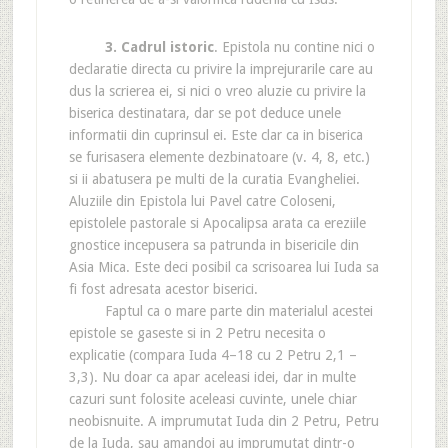
3. Cadrul istoric
. Epistola nu contine nici o
declaratie directa cu privire la imprejurarile care au
dus la scrierea ei, si nici o vreo aluzie cu privire la
biserica destinatara, dar se pot deduce unele
informatii din cuprinsul ei. Este clar ca in biserica
se furisasera elemente dezbinatoare (v. 4, 8, etc.)
si ii abatusera pe multi de la curatia Evangheliei.
Aluziile din Epistola lui Pavel catre Coloseni,
epistolele pastorale si Apocalipsa arata ca ereziile
gnostice incepusera sa patrunda in bisericile din
Asia Mica. Este deci posibil ca scrisoarea lui Iuda sa
fi fost adresata acestor biserici.
Faptul ca o mare parte din materialul acestei
epistole se gaseste si in 2 Petru necesita o
explicatie (compara Iuda 4–18 cu 2 Petru 2,1 –
3,3). Nu doar ca apar aceleasi idei, dar in multe
cazuri sunt folosite aceleasi cuvinte, unele chiar
neobisnuite. A imprumutat Iuda din 2 Petru, Petru
de la Iuda, sau amandoi au imprumutat dintr-o