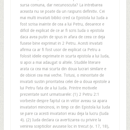
sursa comuna, dar necunoscuta? La intrebarea
aceasta nu se poate da un raspuns definitiv. Cei
mai multi invatati biblici cred ca Epistola lui Iuda a
fost scrisa inainte de cea a lui Petru, deoarece e
dificil de explicat de ce ar fi scris Iuda o epistola
daca avea putin de spus in afara de ceea ce deja
fusese bine exprimat in 2 Petru. Acesti invatati
afirma ca ar fi fost usor de explicat ca Petru a
folosit ideile exprimate in scurta epistola a lui Iuda,
si apoi a mai adaugat si altele. Studiile literare
arata ca cea mai scurta din doua lucrari similare e
de obicei cea mai veche. Totusi, o minoritate de
invatati sustin prioritatea celei de-a doua epistole a
lui Petru fata de a lui Iuda. Printre motivele
prezentate sunt urmatoarele: (1) 2 Petru 2:1
vorbeste despre faptul ca in viitor aveau sa apara
invatatori mincinosi, in timp ce din Epistola lui Iuda
se pare ca acesti invatatori erau deja la lucru (Iuda
4). (2) Iuda declara ca avertizarea cu privire la
venirea scepticilor avusese loc in trecut (v. 17, 18),