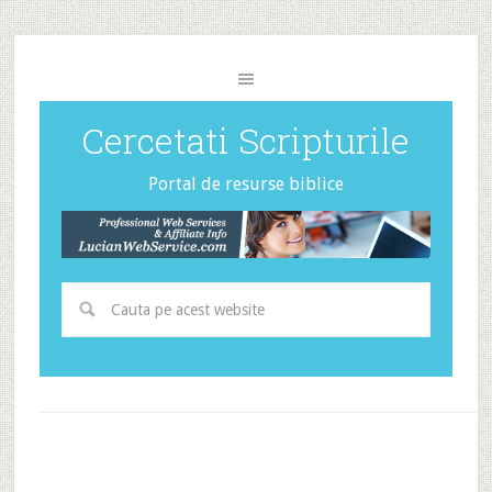
Cercetati Scripturile
Portal de resurse biblice