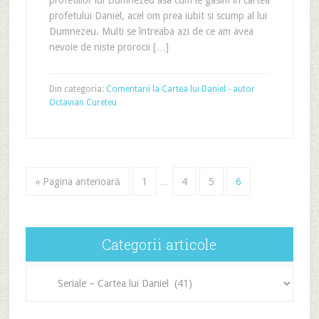
profetiilor lui Dumnezeu asa cum le gasim în cartea
profetului Daniel, acel om prea iubit si scump al lui
Dumnezeu. Multi se întreaba azi de ce am avea
nevoie de niste prorocii […]
Din categoria:
Comentarii la Cartea lui Daniel - autor
Octavian Cureteu
« Pagina anterioară
1
…
4
5
6
Categorii articole
Categorii
articole