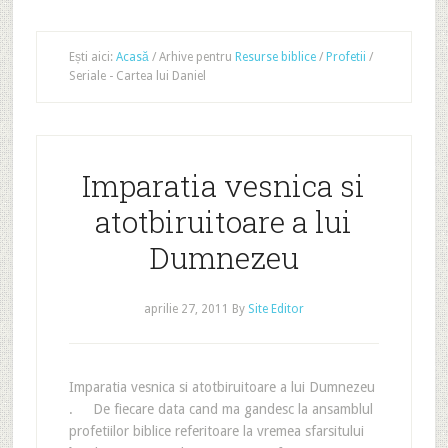
Ești aici:
Acasă
/
Arhive pentru
Resurse biblice
/
Profetii
/
Seriale - Cartea lui Daniel
Imparatia vesnica si
atotbiruitoare a lui
Dumnezeu
aprilie 27, 2011
By
Site Editor
Imparatia vesnica si atotbiruitoare a lui Dumnezeu
. De fiecare data cand ma gandesc la ansamblul
profetiilor biblice referitoare la vremea sfarsitului