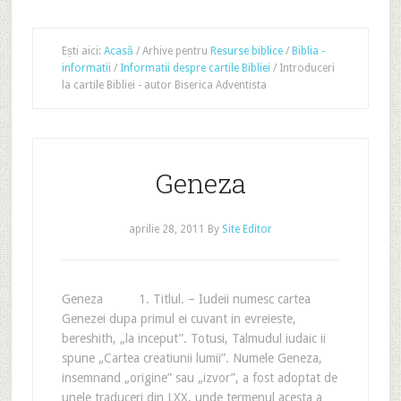
Ești aici:
Acasă
/
Arhive pentru
Resurse biblice
/
Biblia -
informatii
/
Informatii despre cartile Bibliei
/
Introduceri
la cartile Bibliei - autor Biserica Adventista
Geneza
aprilie 28, 2011
By
Site Editor
Geneza 1. Titlul. – Iudeii numesc cartea
Genezei dupa primul ei cuvant in evreieste,
bereshith, „la inceput”. Totusi, Talmudul iudaic ii
spune „Cartea creatiunii lumii”. Numele Geneza,
insemnand „origine” sau „izvor”, a fost adoptat de
unele traduceri din LXX, unde termenul acesta a