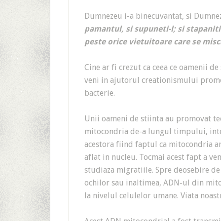
Dumnezeu i-a binecuvantat, si Dumnez
pamantul, si supuneti-l; si stapaniti
peste orice vietuitoare care se mis
Cine ar fi crezut ca ceea ce oamenii de
veni in ajutorul creationismului promo
bacterie.
Unii oameni de stiinta au promovat te
mitocondria de-a lungul timpului, int
acestora fiind faptul ca mitocondria 
aflat in nucleu. Tocmai acest fapt a ve
studiaza migratiile. Spre deosebire d
ochilor sau inaltimea, ADN-ul din mit
la nivelul celulelor umane. Viata noast