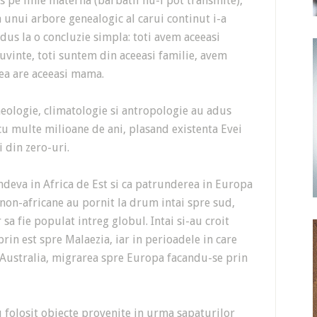
 pe linie materna (barbatii nu-l pot transmite),
a unui arbore genealogic al carui continut i-a
dus la o concluzie simpla: toti avem aceeasi
cuvinte, toti suntem din aceeasi familie, avem
rea are aceeasi mama.
heologie, climatologie si antropologie au adus
 cu multe milioane de ani, plasand existenta Evei
 din zero-uri.
undeva in Africa de Est si ca patrunderea in Europa
i non-africane au pornit la drum intai spre sud,
a fie populat intreg globul. Intai si-au croit
rin est spre Malaezia, iar in perioadele in care
in Australia, migrarea spre Europa facandu-se prin
 folosit obiecte provenite in urma sapaturilor