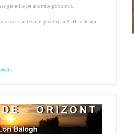
este genetice pe anumite populatii.
 in care nu testele genetice si ADN-urile vor
 Dascalu