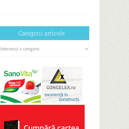
Categorii articole
egorii
icole