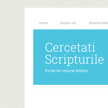
Home
Despre noi
Resurse bibli
Cercetati
Scripturile
Portal de resurse biblice