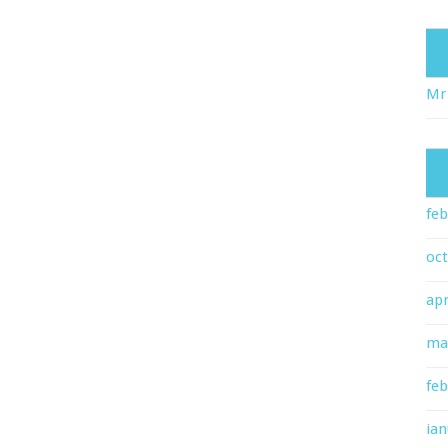
Mr
feb
oc
apr
ma
feb
ian