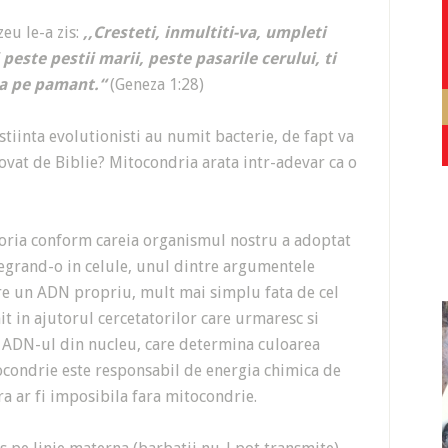
eu le-a zis:
,,Cresteti, inmultiti-va, umpleti
 peste pestii marii, peste pasarile cerului, ti
ca pe pamant.“
(Geneza 1:28)
 stiinta evolutionisti au numit bacterie, de fapt va
vat de Biblie? Mitocondria arata intr-adevar ca o
oria conform careia organismul nostru a adoptat
egrand-o in celule, unul dintre argumentele
are un ADN propriu, mult mai simplu fata de cel
nit in ajutorul cercetatorilor care urmaresc si
e ADN-ul din nucleu, care determina culoarea
ocondrie este responsabil de energia chimica de
ra ar fi imposibila fara mitocondrie.