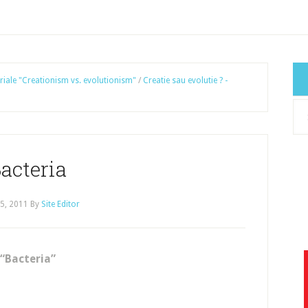
riale "Creationism vs. evolutionism"
/
Creatie sau evolutie ? -
Cat
art
acteria
25, 2011
By
Site Editor
“Bacteria”