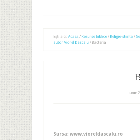
Ești aici:
Acasă
/
Resurse biblice
/
Religie-stiinta
/
Se
autor Viorel Dascalu
/
Bacteria
B
iunie 
Sursa: www.vioreldascalu.ro