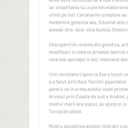
Acest ADN mitocondrial a fost transmis
iar simplitatea lui a permis elaborare
uimit pe toti. Cercetarile complexe au 
mostenire genetica sau, folosind alte 
aceeasi stra- stra- stra-bunica. Omeni
Descoperirile recente din genetica, ar
modificari in ceea ce priveste teoriile
ceva mai aproape in ani, reducand deci
Unii cercetatori spun ca Eva a locuit 
s-a facut prin Asia. Parintii populatie
pentru ca in urma acestui exod primar s
drumul prin Coasta de sud a Arabiei, p
nivelul marii era scazut, au ajuns si 
Turcia de astazi.
Pentru dovedirea acestor migratii s-au