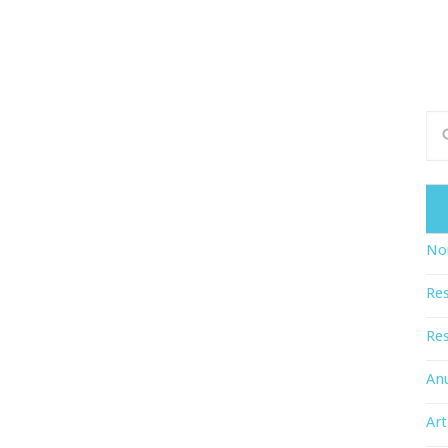
Nou
Res
Res
An
Art