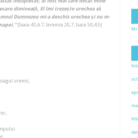
ăsat înduplecat; ai fost mai tare decât mine
fiecare dimineață, El îmi trezește urechea să
Domnul Dumnezeu mi-a deschis urechea și nu m-
napoi.”
(Isaia 43,6.7; Ieremia 20,7; Isaia 50,4.5)
Mr
feb
oc
oiagul vremii,
apr
ma
lor,
feb
impului
ian
rd