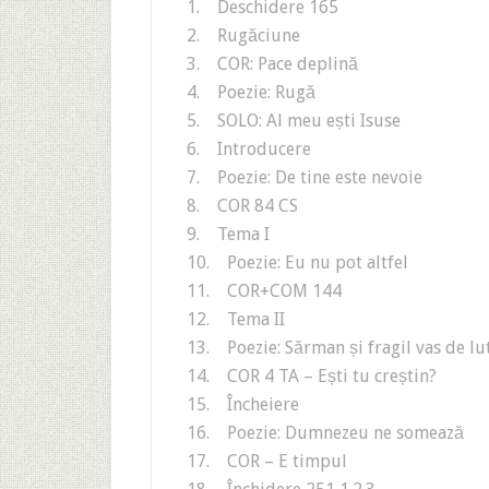
1. Deschidere 165
2. Rugăciune
3. COR: Pace deplină
4. Poezie: Rugă
5. SOLO: Al meu ești Isuse
6. Introducere
7. Poezie: De tine este nevoie
8. COR 84 CS
9. Tema I
10. Poezie: Eu nu pot altfel
11. COR+COM 144
12. Tema II
13. Poezie: Sărman și fragil vas de lu
14. COR 4 TA – Ești tu creștin?
15. Încheiere
16. Poezie: Dumnezeu ne somează
17. COR – E timpul