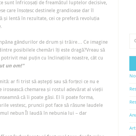
 ce sunt înfricoșați de freamătul luptelor decisive,
ese care însoțesc destinele grandioase dar îl
și lentă în rezultate, cei ce preferă revoluția
.
cumpăna gândurilor de drum și trăire… Ce imagine
 dintre posibilele chemări îți este dragă?Vreau să
trivit mai puțin cu înclinațiile noastre, cât cu
ut un om!"
Nou
ă: ar fi trist să aștepți sau să forțezi ce nu e
Res
e irosească chemarea și rostul adevărat al vieții
seamnă că îi poate găsi. El îi poate forma,
Res
rurile vestesc, pruncii pot face să răsune laudele
 omul nebun Îl laudă în nebunia lui – dar
An
Art