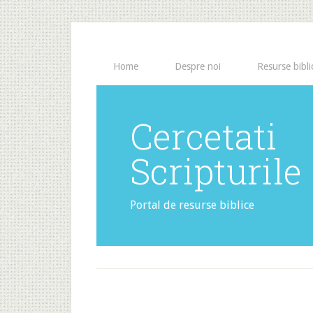
Home
Despre noi
Resurse bibli
Cercetati
Scripturile
Portal de resurse biblice