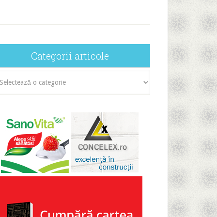
Categorii articole
egorii
icole