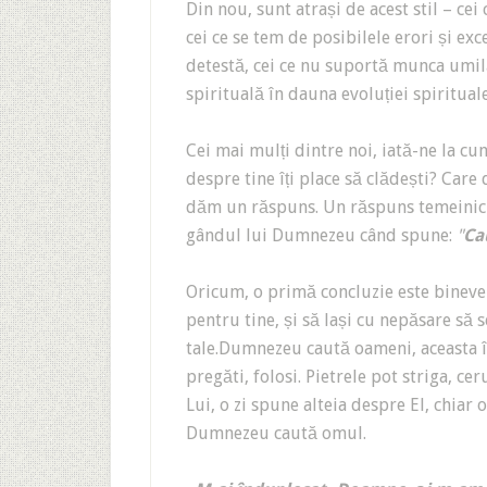
Din nou, sunt atrași de acest stil – cei
cei ce se tem de posibilele erori și exc
detestă, cei ce nu suportă munca umilă 
spirituală în dauna evoluției spirituale
Cei mai mulți dintre noi, iată-ne la 
despre tine îți place să clădești? Care
dăm un răspuns. Un răspuns temeinic po
gândul lui Dumnezeu când spune:
"
Ca
Oricum, o primă concluzie este binevenit
pentru tine, și să lași cu nepăsare să s
tale.Dumnezeu caută oameni, aceasta în
pregăti, folosi. Pietrele pot striga, ce
Lui, o zi spune alteia despre El, chiar
Dumnezeu caută omul.