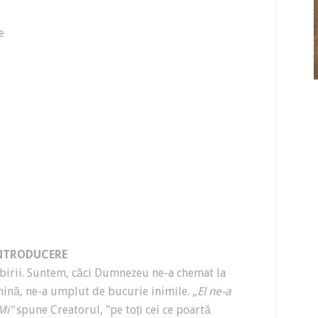
e
NTRODUCERE
birii. Suntem, căci Dumnezeu ne-a chemat la
umină, ne-a umplut de bucurie inimile. „
El ne-a
Mi"
spune Creatorul, "pe toți cei ce poartă