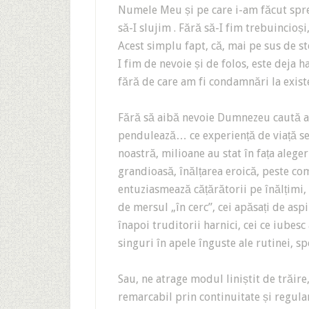
Numele Meu și pe care i-am făcut spre 
să-I slujim . Fără să-I fim trebuincioș
Acest simplu fapt, că, mai pe sus de ste
I fim de nevoie și de folos, este deja 
fără de care am fi condamnări la exist
Fără să aibă nevoie Dumnezeu caută a
pendulează… ce experiență de viață se
noastră, milioane au stat în fața aleg
grandioasă, înălțarea eroică, peste c
entuziasmează cățărătorii pe înălțimi, 
de mersul „în cerc”, cei apăsați de asp
înapoi truditorii harnici, cei ce iubes
singuri în apele înguste ale rutinei, 
Sau, ne atrage modul liniștit de trăire
remarcabil prin continuitate și regula