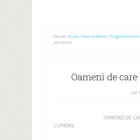
Ești aici:
Acasă
/
Resurse biblice
/
Programe tineret
are nevoie
Oameni de care
iulie 
OAMENII DE CA
CUPRINS: