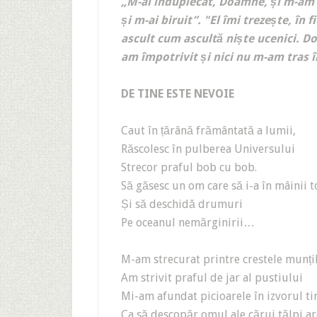
„M-ai înduplecat, Doamne, și m-am l
și m-ai biruit”.
"El îmi trezește, în 
ascult cum ascultă niște ucenici. 
am împotrivit și nici nu m-am tras î
DE TINE ESTE NEVOIE
Caut în țărână frământată a lumii,
Răscolesc în pulberea Universului
Strecor praful bob cu bob.
Să găsesc un om care să i-a în mâinii t
Și să deschidă drumuri
Pe oceanul nemărginirii…
M-am strecurat printre crestele munți
Am strivit praful de jar al pustiului
Mi-am afundat picioarele în izvorul t
Ca să descopăr omul ale cărui tălpi a