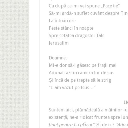
Ca după ce-mi vei spune „Pace ție”
Să-mi ardă-n suflet cuvânt despre Tin
La întoarcere
Peste stânci în noapte
Spre cetatea dragostei Tale
Ierusalim
Doamne,
Mi-e dor să-i găsesc pe frații mei
Adunați azi în camera lor de sus
Și încă de pe trepte să le strig
"L-am văzut pe Isus…"
I
Suntem aici, plămădeală a mâinilor iu
existență, ne-a ridicat fruntea spre l
ținut pentru I-a plăcut”.
Și de ce?
"Adu-