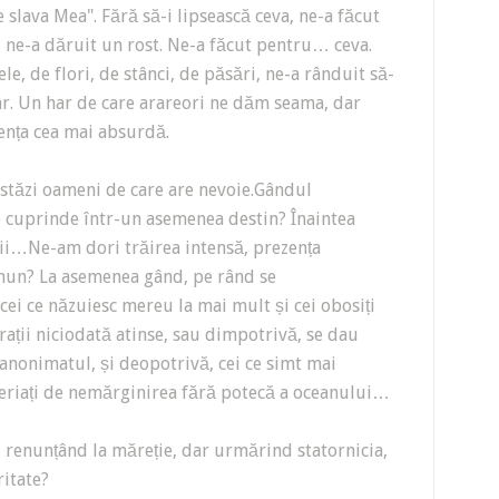
slava Mea". Fără să-i lipsească ceva, ne-a făcut
i, ne-a dăruit un rost. Ne-a făcut pentru… ceva.
le, de flori, de stânci, de păsări, ne-a rânduit să-
har. Un har de care arareori ne dăm seama, dar
ența cea mai absurdă.
stăzi oameni de care are nevoie.Gândul
 cuprinde într-un asemenea destin? Înaintea
erii…Ne-am dori trăirea intensă, prezența
omun? La asemenea gând, pe rând se
cei ce năzuiesc mereu la mai mult și cei obosiți
irații niciodată atinse, sau dimpotrivă, se dau
c anonimatul, și deopotrivă, cei ce simt mai
speriați de nemărginirea fără potecă a oceanului…
, renunțând la măreție, dar urmărind statornicia,
ritate?