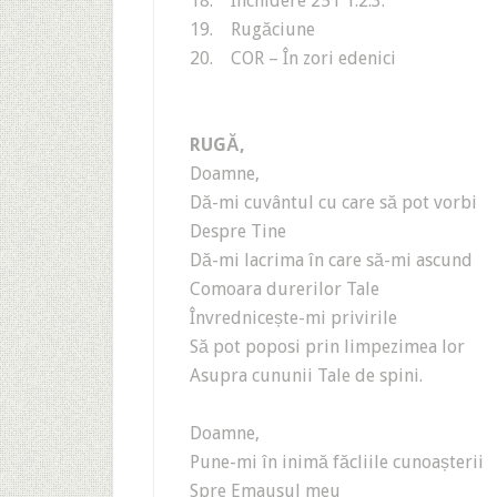
18. Închidere 251 1.2.3.
19. Rugăciune
20. COR – În zori edenici
RUGĂ‚
Doamne,
Dă-mi cuvântul cu care să pot vorbi
Despre Tine
Dă-mi lacrima în care să-mi ascund
Comoara durerilor Tale
Învrednicește-mi privirile
Să pot poposi prin limpezimea lor
Asupra cununii Tale de spini.
Doamne,
Pune-mi în inimă făcliile cunoașterii
Spre Emausul meu