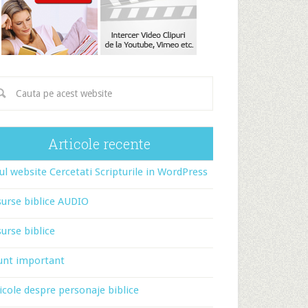
Articole recente
l website Cercetati Scripturile in WordPress
urse biblice AUDIO
urse biblice
unt important
icole despre personaje biblice