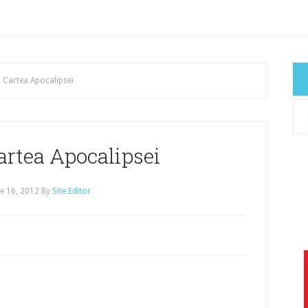
– Cartea Apocalipsei
Cat
art
artea Apocalipsei
e 16, 2012
By
Site Editor