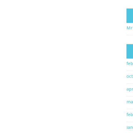
Mr
feb
oc
apr
ma
feb
ian