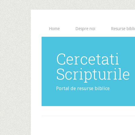
Home
Despre noi
Resurse bibli
Cercetati
Scripturile
Portal de resurse biblice