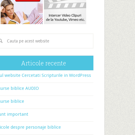
Articole recente
l website Cercetati Scripturile in WordPress
urse biblice AUDIO
urse biblice
unt important
icole despre personaje biblice