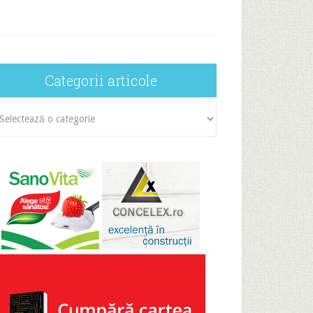
Categorii articole
egorii
icole