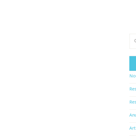
Nou
Res
Res
An
Art