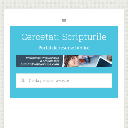
Cercetati Scripturile
Portal de resurse biblice