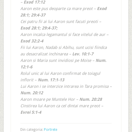
–
Exod 17:12
Aaron este pus deoparte ca mare preot –
Exod
28:1; 29:4-37
Cei patru fii ai lui Aaron sunt facuti preoti –
Exod 28:1; 29:4-37;
Aaron incalca legamantul si face vitelul de aur –
Exod 32:2-4
Fii lui Aaron, Nadab si Abihu, sunt ucisi fiindca
au desacralizat inchinarea –
Lev. 10:1-7
Aaron si Maria sunt invidiosi pe Moise –
Num.
12:1-6
Rolul unic al lui Aaron confirmat de toiagul
inflorit –
Num. 17:1-13
Lui Aaron i se interzice intrarea in Tara promisa –
Num. 20:12
Aaron moare pe Muntele Hor –
Num. 20:28
Cinstirea lui Aaron ca cel dintai mare preot –
Evrei 5:1-4
Din categoria:
Portrete