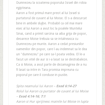
Dumnezeu la scoaterea poporului Israel din robia
egipteana.
Aaron a fost primul mare preot al lui Israel si
purtatorul de cuvant al lui Moise. El s-a descurcat
bine in ambele slujbe. Probabil ca cel mai mare
esec al lui Aaron a avut loc la poalele Muntelui
Sinai, cand a primit sarcina sa aiba grija de popor,
deoarece Moise trebuia sa se intalneasca cu
Dumnezeu pe munte. Aaron a cedat presiunilor
oamenilor din popor, care l-au indemnat sa le dea
un "dumnezeu" pe care sa-l poata vedea. El le-a
facut un vitel de aur si i-a lasat sa se destrabaleze.
Ca si Moise, a avut parte de dezamagirea de a nu
fi lasat sa intre in Tara promisa impreuna cu
poporul pe care il conduse in pustie.
Spita neamului lui Aaron –
Exod 6:14-27
Rolul lui Aaron ca purtator de cuvant al lui Moise
–
Exod 4:14-16; 7:1
Aaron si Hur sprijinesc mainile lui Moise in lupta