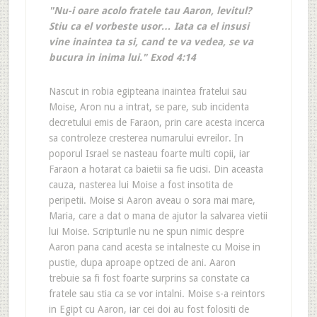
"Nu-i oare acolo fratele tau Aaron, levitul?
Stiu ca el vorbeste usor… Iata ca el insusi
vine inaintea ta si, cand te va vedea, se va
bucura in inima lui." Exod 4:14
Nascut in robia egipteana inaintea fratelui sau
Moise, Aron nu a intrat, se pare, sub incidenta
decretului emis de Faraon, prin care acesta incerca
sa controleze cresterea numarului evreilor. In
poporul Israel se nasteau foarte multi copii, iar
Faraon a hotarat ca baietii sa fie ucisi. Din aceasta
cauza, nasterea lui Moise a fost insotita de
peripetii. Moise si Aaron aveau o sora mai mare,
Maria, care a dat o mana de ajutor la salvarea vietii
lui Moise. Scripturile nu ne spun nimic despre
Aaron pana cand acesta se intalneste cu Moise in
pustie, dupa aproape optzeci de ani. Aaron
trebuie sa fi fost foarte surprins sa constate ca
fratele sau stia ca se vor intalni. Moise s-a reintors
in Egipt cu Aaron, iar cei doi au fost folositi de