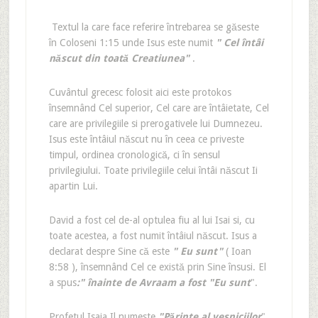
Textul la care face referire întrebarea se găseste
în Coloseni 1:15 unde Isus este numit
" Cel întâi
născut din toată Creatiunea"
.
Cuvântul grecesc folosit aici este protokos
însemnând Cel superior, Cel care are întâietate, Cel
care are privilegiile si prerogativele lui Dumnezeu.
Isus este întâiul născut nu în ceea ce priveste
timpul, ordinea cronologică, ci în sensul
privilegiului. Toate privilegiile celui întâi născut Ii
apartin Lui.
David a fost cel de-al optulea fiu al lui Isai si, cu
toate acestea, a fost numit întâiul născut. Isus a
declarat despre Sine că este
" Eu sunt"
( Ioan
8:58 ), însemnând Cel ce există prin Sine însusi. El
a spus
:" înainte de Avraam a fost "Eu sunt
".
Profetul Isaia Il numeste
"Părinte al vesniciilor
"