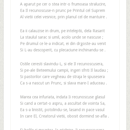
A aparut pe cer o stea intr-o frumoasa stralucire,
Ea Il recunoscuse-n prunc pe Printul cel Suprem
Al vietii celei vesnice, prin planul cel de mantuire .
Ea ii calauzise in drum, pe inteleptii, dela Rasarit
La staulul sarac si umil, acolo unde se nascuse ;
Pe drumul ce le-a indicat, ei din drgoste-au venit
Si L-au descoperit, cu plecaciune inchinandu-se .
Ostile ceresti slavindu-L, si ele Il recunoscusera,
Si pe-ale Beteemului campii, ingeri sfnti Il laudau ;
Si pastorilor care vegheau de straja le spusesera
Ca s-a nascut un Prunc, si slava mare-I aduceau .
Marea cea infuriata, indata Ii recunoscuse glasul
Si cand a certat-o aspru, a ascultat de vointa Sa,
Ea s-a linistit, potolindu-se, lasand in pace vasul
In care El, Creatorul vietii, obosit dormind se-afla .