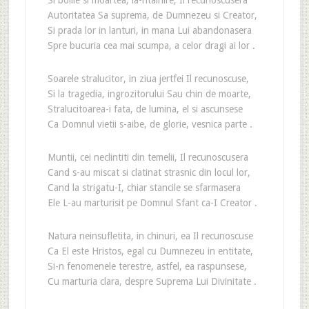
Si bolile si moartea, la-ntalnire, Ii recunoscusera
Autoritatea Sa suprema, de Dumnezeu si Creator,
Si prada lor in lanturi, in mana Lui abandonasera
Spre bucuria cea mai scumpa, a celor dragi ai lor .
Soarele stralucitor, in ziua jertfei Il recunoscuse,
Si la tragedia, ingrozitorului Sau chin de moarte,
Stralucitoarea-i fata, de lumina, el si ascunsese
Ca Domnul vietii s-aibe, de glorie, vesnica parte .
Muntii, cei neclintiti din temelii, Il recunoscusera
Cand s-au miscat si clatinat strasnic din locul lor,
Cand la strigatu-I, chiar stancile se sfarmasera
Ele L-au marturisit pe Domnul Sfant ca-I Creator .
Natura neinsufletita, in chinuri, ea Il recunoscuse
Ca El este Hristos, egal cu Dumnezeu in entitate,
Si-n fenomenele terestre, astfel, ea raspunsese,
Cu marturia clara, despre Suprema Lui Divinitate .