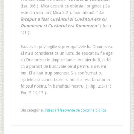
(Isa. 9:6 ). Mica declară că obârsia ( originea ) Sa
este din vesnicii ( Mica 5:2 ). Ioan afirmă:
" La
început a fost Cuvântul si Cuvântul era cu
Dumnezeu si Cuvântul era Dumnezeu"
( Ioan
1:1 ).
Isus avea privilegiile si prerogativele lui Dumnezeu.
El nu a considerat ca un lucru de apucat să fie egal
cu Dumnezeu în timp ce lumea era pierdută,astfel
că a părăsit de bunăvoie cerul pentru a deveni
om. El a luat trup omenesc,S-a confruntat cu
ispitele asa cum o facem si noi si a iesit biruitor în
folosul nostru, în beneficiul nostru. ( Filip. 2:5-11;
Evr. 2:14,17 )
Din categoria:
Intrebari frecvente de doctrina biblica