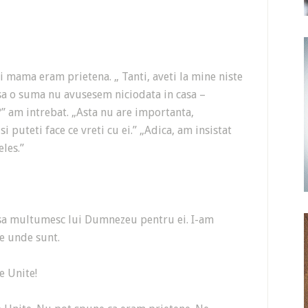
ei mama eram prietena. „ Tanti, aveti la mine niste
 Asa o suma nu avusesem niciodata in casa –
?” am intrebat. „Asta nu are importanta,
 puteti face ce vreti cu ei.” „Adica, am insistat
eles.”
sa multumesc lui Dumnezeu pentru ei. I-am
e unde sunt.
e Unite!