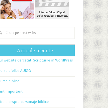
Articole recente
l website Cercetati Scripturile in WordPress
urse biblice AUDIO
urse biblice
unt important
icole despre personaje biblice