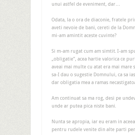
unui astfel de eveniment, dar…
Odata, la o ora de diaconie, fratele pr
aveti nevoie de bani, cereti de la Domnu
mi-am amintit aceste cuvinte?
Si m-am rugat cum am simtit. I-am sp
„obligatie”, acea hartie valorica ce pur
aveai mai multe cu atat era mai mare
sa-I dau o sugestie Domnului, ca sa ias
dar obligatia mea a ramas necastigat
Am continuat sa ma rog, desi pe undev
unde ar putea pica niste bani.
Nunta se apropia, iar eu eram in aceea
pentru rudele venite din alte parti p