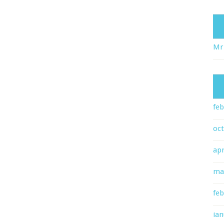
Mr
feb
oc
apr
ma
feb
ian