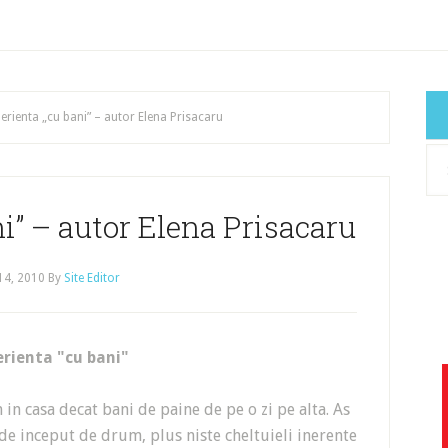
erienta „cu bani” – autor Elena Prisacaru
Cat
art
i” – autor Elena Prisacaru
 14, 2010
By
Site Editor
rienta "cu bani"
in casa decat bani de paine de pe o zi pe alta. As
r de inceput de drum, plus niste cheltuieli inerente