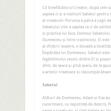
Că binefăcătorul Creator, după cele șase
șaptea zi și a instituit Sabatul pentr
al creațiunii. Porunca a patra a Legii
Sabatului zilei a șaptea ca zi de odihn
și practica lui Isus, Domnul Sabatului
Dumnezeu și între credincioși. El este
al sfințirii noastre, o dovadă a loialită
Împărăția lui Dumnezeu. Sabatul este
legămîntului veșnic dintre El și popor
sfînt, de seara și pînă seara, de la ap
a actelor creatoare și răscumpărătoar
Sabatul
Alături de Dumnezeu, Adam și Eva au e
cuceritoare, cu neputință de descris. Pe
șasea a creațiunii, și cînd stelele au î