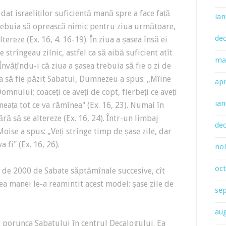
dat israeliților suficientă mană spre a face față
ian
trebuia să oprească nimic pentru ziua următoare,
de
ltereze (Ex. 16, 4. 16-19). În ziua a șasea însă ei
 strîngeau zilnic, astfel ca să aibă suficient atît
ma
Învățîndu-i că ziua a șasea trebuia să fie o zi de
a să fie păzit Sabatul, Dumnezeu a spus: „Mîine
apr
mnului; coaceți ce aveți de copt, fierbeți ce aveți
ian
neața tot ce va rămînea" (Ex. 16, 23). Numai în
ră să se altereze (Ex. 16, 24). Într-un limbaj
de
oise a spus: „Veți strînge timp de șase zile, dar
 fi" (Ex. 16, 26).
no
oc
 de 2000 de Sabate săptămînale succesive, cît
nea manei le-a reamintit acest model: șase zile de
se
au
 porunca Sabatului în centrul Decalogului. Ea