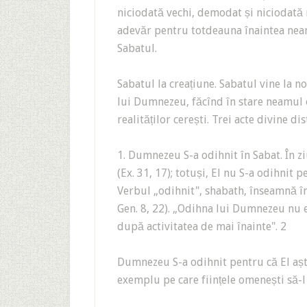
niciodată vechi, demodat și niciodată n
adevăr pentru totdeauna înaintea nea
Sabatul.
Sabatul la creațiune. Sabatul vine la n
lui Dumnezeu, făcînd în stare neamul 
realităților cerești. Trei acte divine d
1. Dumnezeu S-a odihnit în Sabat. În z
(Ex. 31, 17); totuși, El nu S-a odihnit 
Verbul „odihnit", shabath, înseamnă în 
Gen. 8, 22). „Odihna lui Dumnezeu nu e
după activitatea de mai înainte". 2
Dumnezeu S-a odihnit pentru că El aște
exemplu pe care ființele omenești să-l 