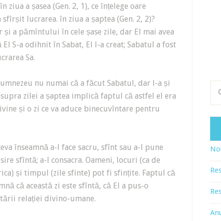
ziua a șasea (Gen. 2, 1), ce înțelege oare
sfîrșit lucrarea. în ziua a șaptea (Gen. 2, 2)?
și a pămîntului în cele șase zile, dar El mai avea
 El S-a odihnit în Sabat, El l-a creat; Sabatul a fost
crarea Sa.
umnezeu nu numai că a făcut Sabatul, dar l-a și
supra zilei a șaptea implică faptul că astfel el era
divine și o zi ce va aduce binecuvîntare pentru
ceva înseamnă a-l face sacru, sfînt sau a-l pune
Nou
sire sfîntă; a-l consacra. Oameni, locuri (ca de
Res
) și timpul (zile sfinte) pot fi sfințite. Faptul că
nă că această zi este sfîntă, că El a pus-o
Res
tării relației divino-umane.
An