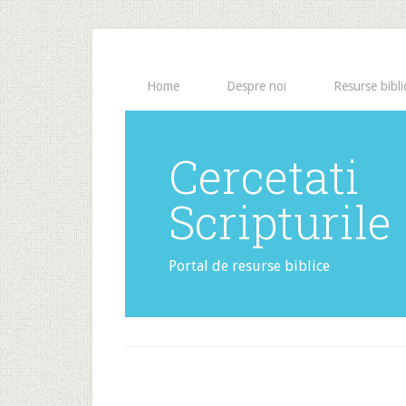
Home
Despre noi
Resurse bibli
Cercetati
Scripturile
Portal de resurse biblice