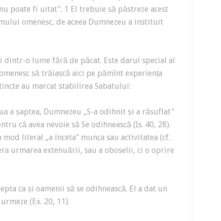
u poate fi uitat". 1 El trebuie să păstreze acest
mului omenesc, de aceea Dumnezeu a instituit
oi dintr-o lume fără de păcat. Este darul special al
omenesc să trăiască aici pe pămînt experiența
istincte au marcat stabilirea Sabatului:
iua a șaptea, Dumnezeu „S-a odihnit și a răsuflat"
pentru că avea nevoie să Se odihnească (Is. 40, 28).
mod literal „a înceta" munca sau activitatea (cf.
ra urmarea extenuării, sau a oboselii, ci o oprire
pta ca și oamenii să se odihnească. El a dat un
urmeze (Ex. 20, 11).