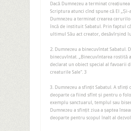
Dacă Dumnezeu a terminat creațiunea în 
Scriptura atunci cînd spune că El „Și-a 
Dumnezeu a terminat crearea cerurilor 
încă de instituit Sabatul. Prin faptul că
ultimul Său act creator, desăvîrșind lu
2. Dumnezeu a binecuvîntat Sabatul. D
binecuvîntat. „Binecuvîntarea rostită a
declarat un obiect special al favoarii 
creaturile Sale". 3
3. Dumnezeu a sfințit Sabatul. A sfinți 
deoparte ca fiind sfînt și pentru o folo
exemplu sanctuarul, templul sau biserica
Dumnezeu a sfințit ziua a șaptea înseam
deoparte pentru scopul înalt al dezvol