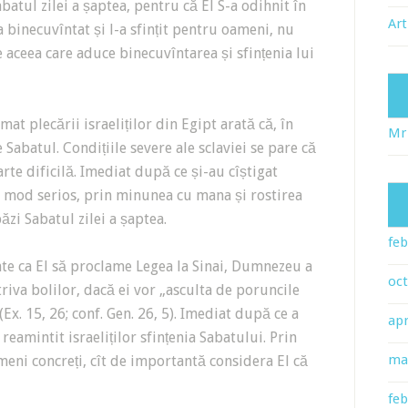
batul zilei a șaptea, pentru că El S-a odihnit în
Art
-a binecuvîntat și l-a sfințit pentru oameni, nu
 aceea care aduce binecuvîntarea și sfințenia lui
at plecării israeliților din Egipt arată că, în
Mr
abatul. Condițiile severe ale sclaviei se pare că
arte dificilă. Imediat după ce și-au cîștigat
n mod serios, prin minunea cu mana și rostirea
ăzi Sabatul zilei a șaptea.
feb
nte ca El să proclame Legea la Sinai, Dumnezeu a
oc
iva bolilor, dacă ei vor „asculta de poruncile
(Ex. 15, 26; conf. Gen. 26, 5). Imediat după ce a
apr
amintit israeliților sfințenia Sabatului. Prin
ma
meni concreți, cît de importantă considera El că
feb