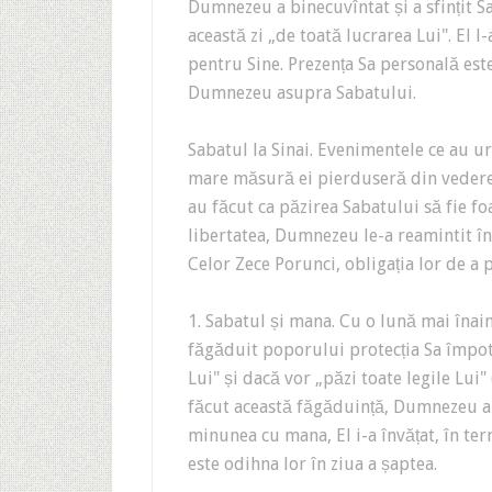
Dumnezeu a binecuvîntat și a sfințit Sa
această zi „de toată lucrarea Lui". El l
pentru Sine. Prezența Sa personală este
Dumnezeu asupra Sabatului.
Sabatul la Sinai. Evenimentele ce au urm
mare măsură ei pierduseră din vedere S
au făcut ca păzirea Sabatului să fie fo
libertatea, Dumnezeu le-a reamintit î
Celor Zece Porunci, obligația lor de a p
1. Sabatul și mana. Cu o lună mai înai
făgăduit poporului protecția Sa împotr
Lui" și dacă vor „păzi toate legile Lui" 
făcut această făgăduință, Dumnezeu a re
minunea cu mana, El i-a învățat, în ter
este odihna lor în ziua a șaptea.