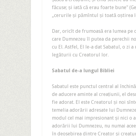
făcuse; și iată că erau foarte bune" (Ge
„cerurile și pămîntul și toată oștirea lo
Dar, oricît de frumoasă era lumea pe c
care Dumnezeu îl putea da perechii nou
cu El. Astfel, El le-a dat Sabatul, o zi
legăturii cu Creatorul lor.
Sabatul de-a lungul Bibliei
Sabatul este punctul central al închi
de aducere aminte al creațiunii, el d
fie adorat. El este Creatorul și noi sînt
temelia adorării adresate lui Dumneze
modul cel mai impresionant și nici o al
adorării lui Dumnezeu, nu numai aceea 
în deosebirea dintre Creator și creatu