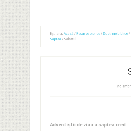
Ești aici:
Acasă
/
Resurse biblice
/
Doctrine biblice
/
Saptea
/
Sabatul
noiembri
Adventiștii de ziua a șaptea cred…