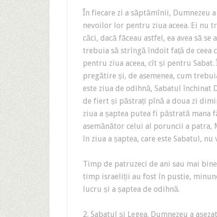
În fiecare zi a săptămînii, Dumnezeu a 
nevoilor lor pentru ziua aceea. Ei nu 
căci, dacă făceau astfel, ea avea să se a
trebuia să strîngă îndoit față de ceea ce
pentru ziua aceea, cît și pentru Sabat. 
pregătire și, de asemenea, cum trebui
este ziua de odihnă, Sabatul închinat Do
de fiert și păstrați pînă a doua zi dimi
ziua a șaptea putea fi păstrată mana fă
asemănător celui al poruncii a patra, M
în ziua a șaptea, care este Sabatul, nu va
Timp de patruzeci de ani sau mai bine
timp israeliții au fost în pustie, minu
lucru și a șaptea de odihnă.
2. Sabatul și Legea. Dumnezeu a așezat