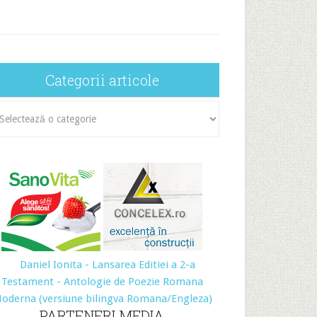
Categorii articole
egorii
icole
PARTENERI MEDIA