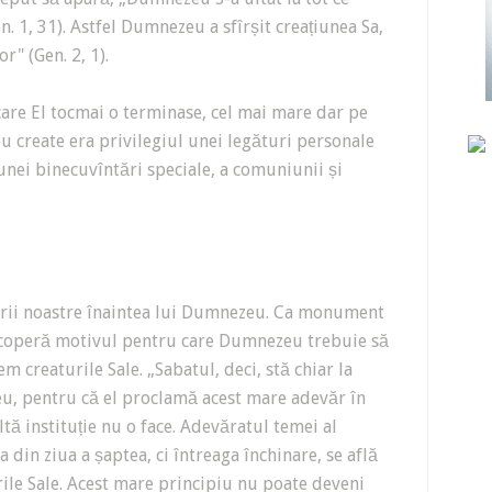
n. 1, 31). Astfel Dumnezeu a sfîrșit creațiunea Sa,
r" (Gen. 2, 1).
are El tocmai o terminase, cel mai mare dar pe
 create era privilegiul unei legături personale
 a unei binecuvîntări speciale, a comuniunii și
nării noastre înaintea lui Dumnezeu. Ca monument
escoperă motivul pentru care Dumnezeu trebuie să
em creaturile Sale. „Sabatul, deci, stă chiar la
u, pentru că el proclamă acest mare adevăr în
tă instituție nu o face. Adevăratul temei al
din ziua a șaptea, ci întreaga închinare, se află
rile Sale. Acest mare principiu nu poate deveni