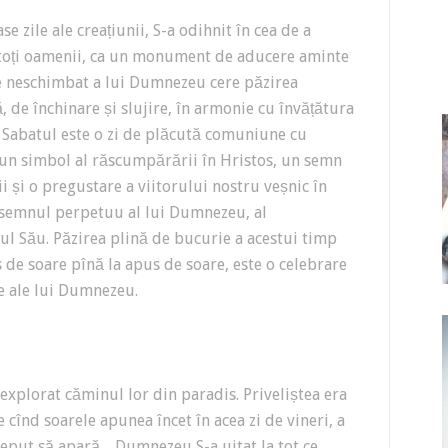
 zile ale creațiunii, S-a odihnit în cea de a
u toți oamenii, ca un monument de aducere aminte
 de neschimbat a lui Dumnezeu cere păzirea
ă, de închinare și slujire, în armonie cu învățătura
. Sabatul este o zi de plăcută comuniune cu
 un simbol al răscumpărării în Hristos, un semn
ții și o pregustare a viitorului nostru veșnic în
 semnul perpetuu al lui Dumnezeu, al
ul Său. Păzirea plină de bucurie a acestui timp
us de soare pînă la apus de soare, este o celebrare
e ale lui Dumnezeu.
xplorat căminul lor din paradis. Priveliștea era
 cînd soarele apunea încet în acea zi de vineri, a
nceput să apară, „Dumnezeu S-a uitat la tot ce