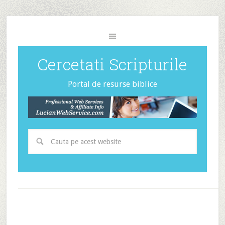
Cercetati Scripturile
Portal de resurse biblice