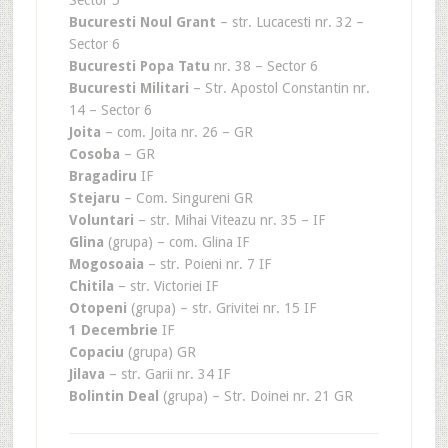
Sector 5
Bucuresti Noul Grant
– str. Lucacesti nr. 32 –
Sector 6
Bucuresti Popa Tatu
nr. 38 – Sector 6
Bucuresti Militari
– Str. Apostol Constantin nr.
14 – Sector 6
Joita
– com. Joita nr. 26 – GR
Cosoba
– GR
Bragadiru
IF
Stejaru
– Com. Singureni GR
Voluntari
– str. Mihai Viteazu nr. 35 – IF
Glina
(grupa) – com. Glina IF
Mogosoaia
– str. Poieni nr. 7 IF
Chitila
– str. Victoriei IF
Otopeni
(grupa) – str. Grivitei nr. 15 IF
1 Decembrie
IF
Copaciu
(grupa) GR
Jilava
– str. Garii nr. 34 IF
Bolintin Deal
(grupa) – Str. Doinei nr. 21 GR