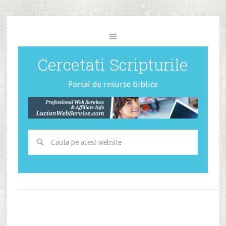
Cercetati Scripturile
Portal de resurse biblice