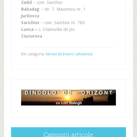
Zebil
– com. Sarichioi
Babadag
– str. T. Maiorescu nr. 1
Jurilovca
Sarichioi
– com. Sarichioi nr. 760
Lunca –
c. Ceamurilia de Jos
Ciucurova
Din categoria:
Adrese de biserici adventiste
Categorii articole