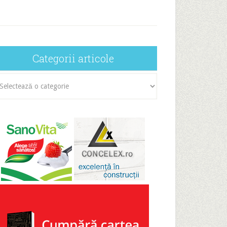
Categorii articole
egorii
icole