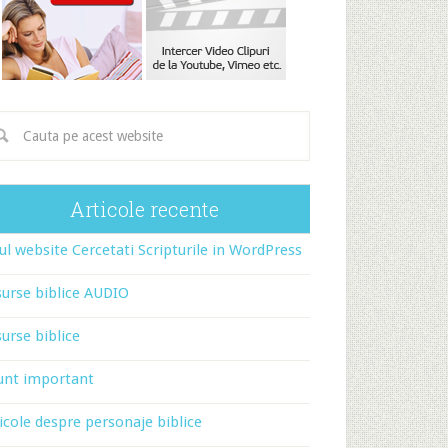
Articole recente
l website Cercetati Scripturile in WordPress
urse biblice AUDIO
urse biblice
unt important
icole despre personaje biblice