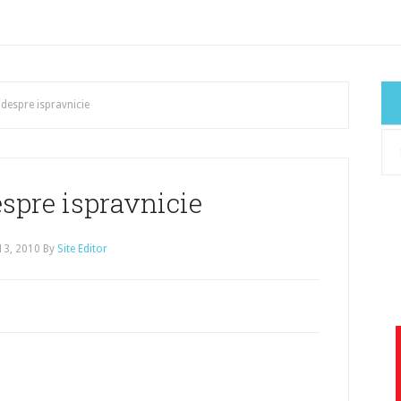
 despre ispravnicie
Cat
art
espre ispravnicie
 13, 2010
By
Site Editor