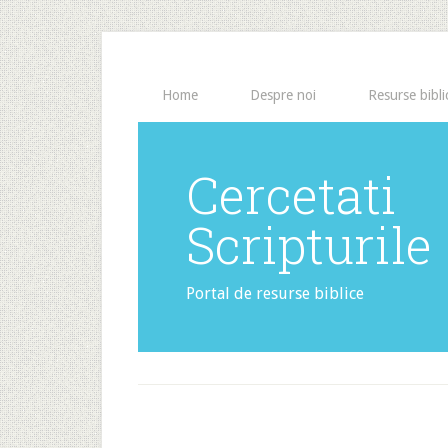
Home
Despre noi
Resurse bibli
Cercetati
Scripturile
Portal de resurse biblice