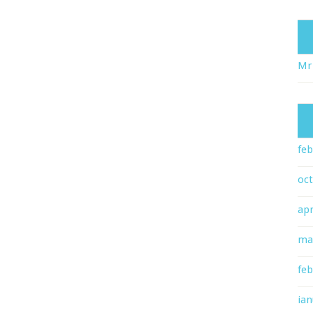
Mr
feb
oc
apr
ma
feb
ian