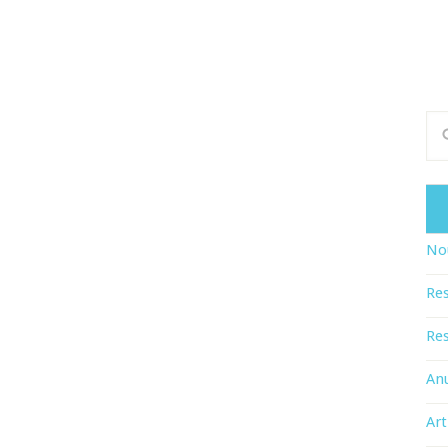
Nou
Res
Res
An
Art