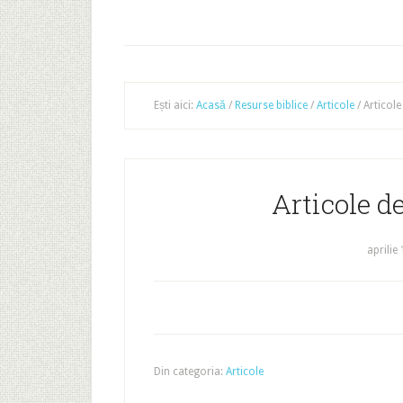
Ești aici:
Acasă
/
Resurse biblice
/
Articole
/
Articole
Articole d
aprilie
Din categoria:
Articole