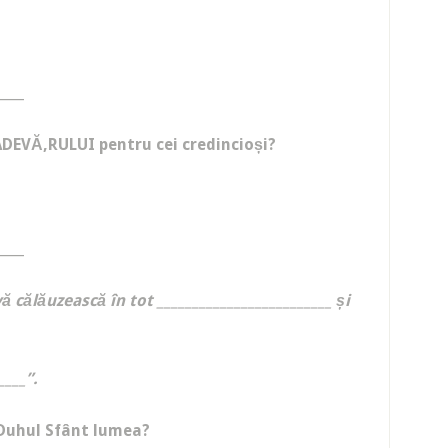
____
ADEVĂ‚RULUI pentru cei credincioși?
____
 călăuzească în tot _________________________ și
____”.
i Duhul Sfânt lumea?