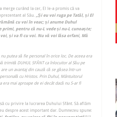
a merge curând la cer, El le-a promis că va
eprezentant al Său.
„Și eu voi ruga pe Tatăl, și El
 rămână cu voi în veac; și anume Duhul
 primi, pentru că nu-L vede și nu-L cunoaște;
voi, și va fi cu voi. Nu vă voi lăsa orfani, Mă
nu putea să fie personal în orice loc. De aceea era
 să trimită DUHUL SFÂNT ca înlocuitor al Său pe
re un avantaj din cauză că se găsea într-un
personală cu Hristos. Prin Duhul, Mântuitorul
esta era mai aproape de ei decât dacă nu S-ar fi
să cu privire la lucrarea Duhului Sfânt. Să aflăm
zeu despre acest important dar. Dumnezeu spune: