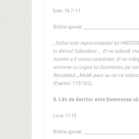
Ioan 16:7-11
Biblia spune: _________________________
„Duhul este reprezentantul lui HRISTO
și divinul Tulburător… El ne tulbură m
numim a fi vocea conștiinței. El ne mâng
armonie cu Legea lui Dumnezeu pe care o
Rezultatul: „Multă pace au cei ce iubesc
(Psalmii 119:165).
8. Cât de doritor este Dumnezeu să
Luca 11:13
Biblia spune: _________________________