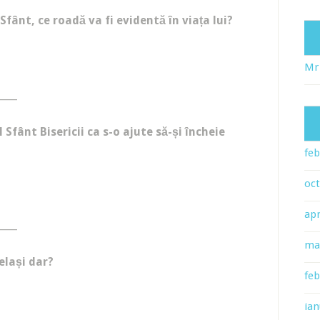
fânt, ce roadă va fi evidentă în viața lui?
Mr
____
 Sfânt Bisericii ca s-o ajute să-și încheie
feb
oc
apr
____
ma
celași dar?
feb
ian