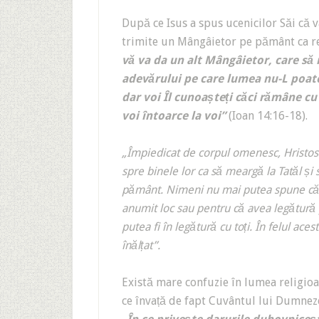
După ce Isus a spus ucenicilor Săi că v
trimite un Mângâietor pe pământ ca r
vă va da un alt Mângâietor, care să
adevărului pe care lumea nu-L poate
dar voi Îl cunoașteți căci rămâne cu 
voi întoarce la voi”
(Ioan 14:16-18).
„Împiedicat de corpul omenesc, Hristos 
spre binele lor ca să meargă la Tatăl și
pământ. Nimeni nu mai putea spune că a
anumit loc sau pentru că avea legătură 
putea fi în legătură cu toți. În felul ac
înălțat”.
Există mare confuzie în lumea religioa
ce învață de fapt Cuvântul lui Dumne