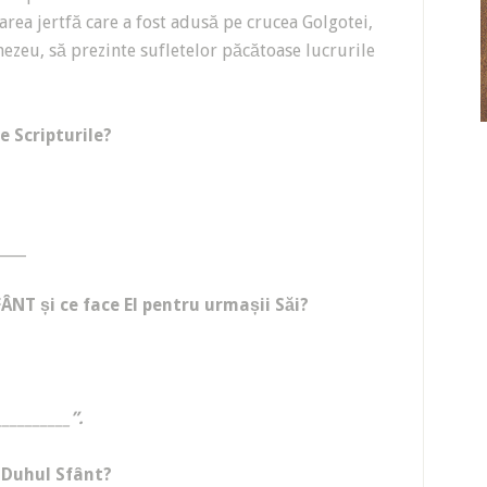
area jertfă care a fost adusă pe crucea Golgotei,
ezeu, să prezinte sufletelor păcătoase lucrurile
ie Scripturile?
____
ÂNT și ce face El pentru urmașii Săi?
_________”.
t Duhul Sfânt?