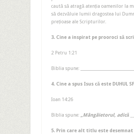
caută să atragă atenția oamenilor la m
să dezvăluie lumii dragostea lui Dumn
prețioase ale Scripturilor.
3. Cine a inspirat pe prooroci să scr
2 Petru 1:21
Biblia spune: _________________________
4. Cine a spus Isus că este DUHUL SF
Ioan 14:26
Biblia spune:
„Mângâietorul, adică __
5. Prin care alt titlu este desemna