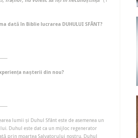
, fraților, nu voiesc să fiți în necunoștință”
(1
ma dată în Biblie lucrarea DUHULUI SFÂNT?
____
experiența nașterii din nou?
____
crearea lumii și Duhul Sfânt este de asemenea un
lui. Duhul este dat ca un mijloc regenerator
rată prin moartea Salvatorului nostru. Duhul