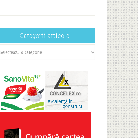
Categorii articole
egorii
icole