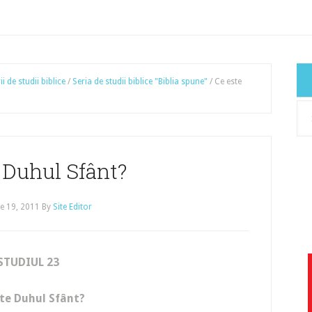
ii de studii biblice
/
Seria de studii biblice "Biblia spune"
/
Ce este
Cat
art
 Duhul Sfânt?
e 19, 2011
By
Site Editor
STUDIUL 23
te Duhul Sfânt?