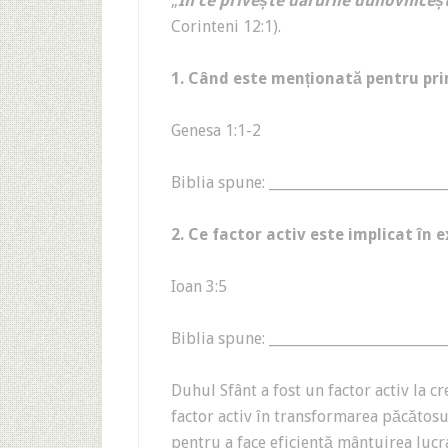
„
În ce privește darurile duhovnicești
Corinteni 12:1).
1. Când este menționată pentru pri
Genesa 1:1-2
Biblia spune: _________________________
2. Ce factor activ este implicat în 
Ioan 3:5
Biblia spune: _________________________
Duhul Sfânt a fost un factor activ la 
factor activ în transformarea păcătosu
pentru a face eficientă mântuirea luc