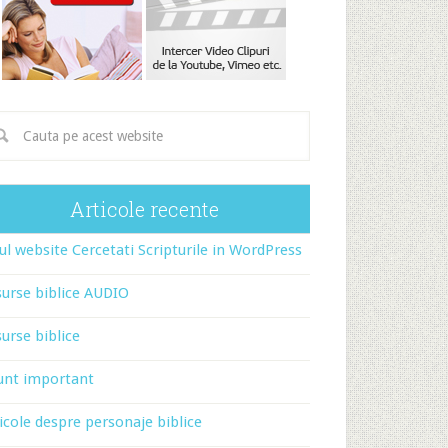
Articole recente
l website Cercetati Scripturile in WordPress
urse biblice AUDIO
urse biblice
unt important
icole despre personaje biblice