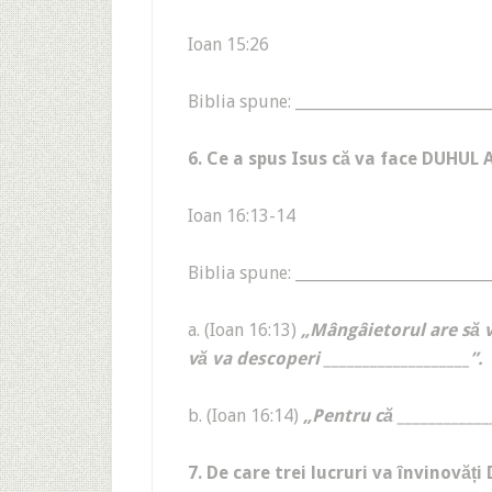
Ioan 15:26
Biblia spune: _________________________
6. Ce a spus Isus că va face DUHUL 
Ioan 16:13-14
Biblia spune: _________________________
a. (Ioan 16:13)
„Mângâietorul are să vă
vă va descoperi ___________________”.
b. (Ioan 16:14)
„Pentru că ____________
7. De care trei lucruri va învinovăț