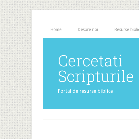
Home
Despre noi
Resurse bibli
Cercetati
Scripturile
Portal de resurse biblice