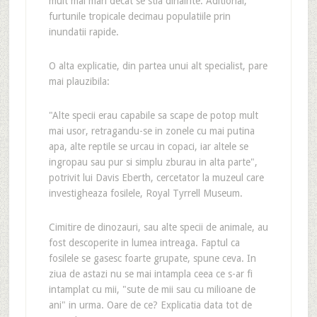
mult mai mari decat se stia dinainte. Aditional,
furtunile tropicale decimau populatiile prin
inundatii rapide.
O alta explicatie, din partea unui alt specialist, pare
mai plauzibila:
"Alte specii erau capabile sa scape de potop mult
mai usor, retragandu-se in zonele cu mai putina
apa, alte reptile se urcau in copaci, iar altele se
ingropau sau pur si simplu zburau in alta parte",
potrivit lui Davis Eberth, cercetator la muzeul care
investigheaza fosilele, Royal Tyrrell Museum.
Cimitire de dinozauri, sau alte specii de animale, au
fost descoperite in lumea intreaga. Faptul ca
fosilele se gasesc foarte grupate, spune ceva. In
ziua de astazi nu se mai intampla ceea ce s-ar fi
intamplat cu mii, "sute de mii sau cu milioane de
ani" in urma. Oare de ce? Explicatia data tot de