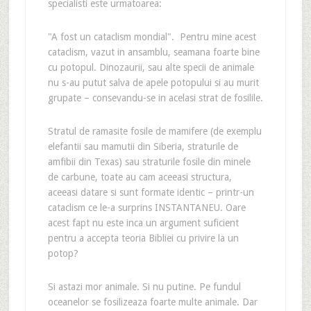
specialisti este urmatoarea:
"A fost un cataclism mondial". Pentru mine acest
cataclism, vazut in ansamblu, seamana foarte bine
cu potopul. Dinozaurii, sau alte specii de animale
nu s-au putut salva de apele potopului si au murit
grupate – consevandu-se in acelasi strat de fosilile.
Stratul de ramasite fosile de mamifere (de exemplu
elefantii sau mamutii din Siberia, straturile de
amfibii din Texas) sau straturile fosile din minele
de carbune, toate au cam aceeasi structura,
aceeasi datare si sunt formate identic – printr-un
cataclism ce le-a surprins INSTANTANEU. Oare
acest fapt nu este inca un argument suficient
pentru a accepta teoria Bibliei cu privire la un
potop?
Si astazi mor animale. Si nu putine. Pe fundul
oceanelor se fosilizeaza foarte multe animale. Dar