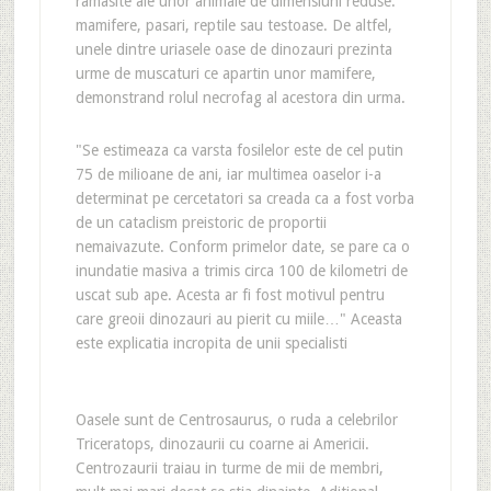
ramasite ale unor animale de dimensiuni reduse:
mamifere, pasari, reptile sau testoase. De altfel,
unele dintre uriasele oase de dinozauri prezinta
urme de muscaturi ce apartin unor mamifere,
demonstrand rolul necrofag al acestora din urma.
"Se estimeaza ca varsta fosilelor este de cel putin
75 de milioane de ani, iar multimea oaselor i-a
determinat pe cercetatori sa creada ca a fost vorba
de un cataclism preistoric de proportii
nemaivazute. Conform primelor date, se pare ca o
inundatie masiva a trimis circa 100 de kilometri de
uscat sub ape. Acesta ar fi fost motivul pentru
care greoii dinozauri au pierit cu miile…" Aceasta
este explicatia incropita de unii specialisti
Oasele sunt de Centrosaurus, o ruda a celebrilor
Triceratops, dinozaurii cu coarne ai Americii.
Centrozaurii traiau in turme de mii de membri,