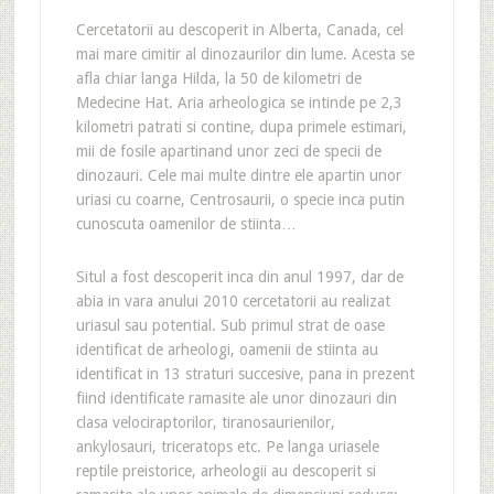
Cercetatorii au descoperit in Alberta, Canada, cel
mai mare cimitir al dinozaurilor din lume. Acesta se
afla chiar langa Hilda, la 50 de kilometri de
Medecine Hat. Aria arheologica se intinde pe 2,3
kilometri patrati si contine, dupa primele estimari,
mii de fosile apartinand unor zeci de specii de
dinozauri. Cele mai multe dintre ele apartin unor
uriasi cu coarne, Centrosaurii, o specie inca putin
cunoscuta oamenilor de stiinta…
Situl a fost descoperit inca din anul 1997, dar de
abia in vara anului 2010 cercetatorii au realizat
uriasul sau potential. Sub primul strat de oase
identificat de arheologi, oamenii de stiinta au
identificat in 13 straturi succesive, pana in prezent
fiind identificate ramasite ale unor dinozauri din
clasa velociraptorilor, tiranosaurienilor,
ankylosauri, triceratops etc. Pe langa uriasele
reptile preistorice, arheologii au descoperit si