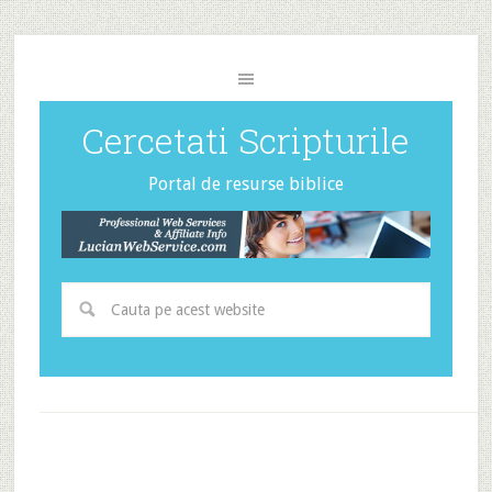
Cercetati Scripturile
Portal de resurse biblice