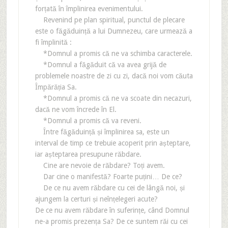
forțată în împlinirea evenimentului.
Revenind pe plan spiritual, punctul de plecare
este o făgăduință a lui Dumnezeu, care urmează a
fi împlinită :
*Domnul a promis că ne va schimba caracterele.
*Domnul a făgăduit că va avea grijă de
problemele noastre de zi cu zi, dacă noi vom căuta
Împărăția Sa.
*Domnul a promis că ne va scoate din necazuri,
dacă ne vom încrede în El.
*Domnul a promis că va reveni.
Între făgăduință și împlinirea sa, este un
interval de timp ce trebuie acoperit prin așteptare,
iar așteptarea presupune răbdare.
Cine are nevoie de răbdare? Toți avem.
Dar cine o manifestă? Foarte puțini… De ce?
De ce nu avem răbdare cu cei de lângă noi, și
ajungem la certuri și neînțelegeri acute?
De ce nu avem răbdare în suferințe, când Domnul
ne-a promis prezența Sa? De ce suntem răi cu cei