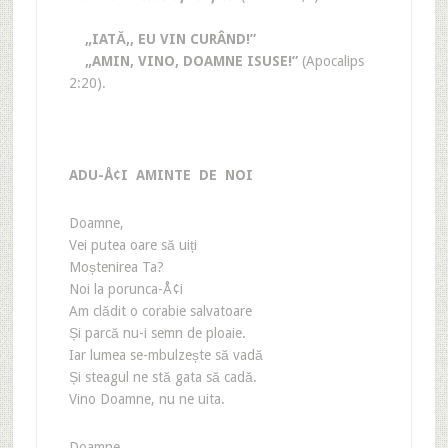
„IATĂ‚, EU VIN CURÂND!”
„AMIN, VINO, DOAMNE ISUSE!”
(Apocalips
2:20).
ADU-Å¢I AMINTE DE NOI
Doamne,
Vei putea oare să uiți
Moștenirea Ta?
Noi la porunca-Å¢i
Am clădit o corabie salvatoare
Și parcă nu-i semn de ploaie.
Iar lumea se-mbulzește să vadă
Și steagul ne stă gata să cadă.
Vino Doamne, nu ne uita.
Doamne,