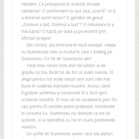
răbdare. Ce presupune în această situație
răbdarea? O conformare cu așa zisa „soartă” ce ți-
a destinat acest necaz? O gândire de genul
„Domnul a dat, Domnul a luat”? O renunțare la a
mai lupta? O luptă pe viață și pe moarte prin
eforturi proprii?
Din contră: aici intervine în mod esențial relația
cu Dumnezeul meu și modul în care-L înțeleg pe
Dumnezeu. Ce fel de Dumnezeu am?
Tatăl meu ceresc este atât de iubitor și de
grijuliu cu noi, încât ne dă tot ce avem nevoie. El
alege pentru noi acele soluții care sunt cele mai
bune în vederea mântuirii noastre. Atunci când
îngăduie suferința și necazurile El o face spre
cizelarea noastră. El vrea să ne curățească prin foc
căci pentru El suntem pietre prețioase, nestemate
în coroana Sa. Dumnezeu nu dorește ca noi să
suferim, ci se identifică cu noi în toate problemele
noastre.
Un astfel de Dumnezeu avem: care stă alături