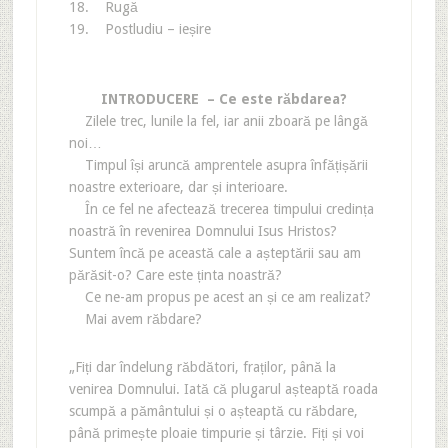
18. Rugă
19. Postludiu – ieșire
INTRODUCERE – Ce este răbdarea?
Zilele trec, lunile la fel, iar anii zboară pe lângă
noi…
Timpul își aruncă amprentele asupra înfățișării
noastre exterioare, dar și interioare.
În ce fel ne afectează trecerea timpului credința
noastră în revenirea Domnului Isus Hristos?
Suntem încă pe această cale a așteptării sau am
părăsit-o? Care este ținta noastră?
Ce ne-am propus pe acest an și ce am realizat?
Mai avem răbdare?
„Fiți dar îndelung răbdători, fraților, până la
venirea Domnului. Iată că plugarul așteaptă roada
scumpă a pământului și o așteaptă cu răbdare,
până primește ploaie timpurie și târzie. Fiți și voi