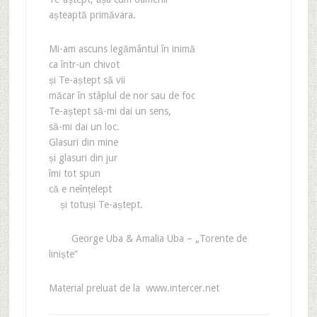
așteaptă primăvara.
Mi-am ascuns legământul în inimă
ca într-un chivot
și Te-aștept să vii
măcar în stâplul de nor sau de foc
Te-aștept să-mi dai un sens,
să-mi dai un loc.
Glasuri din mine
și glasuri din jur
îmi tot spun
că e neînțelept
și totuși Te-aștept.
George Uba & Amalia Uba – „Torente de
liniște”
Material preluat de la www.intercer.net