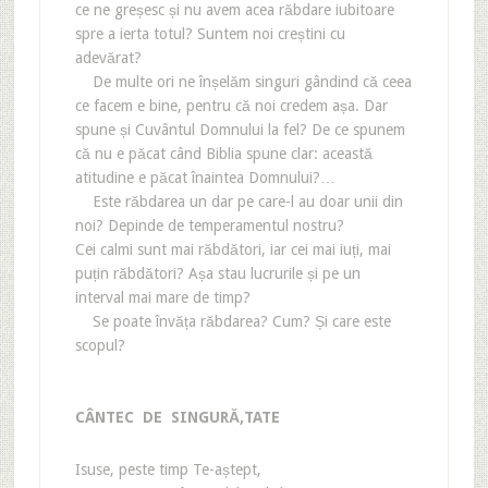
ce ne greșesc și nu avem acea răbdare iubitoare
spre a ierta totul? Suntem noi creștini cu
adevărat?
De multe ori ne înșelăm singuri gândind că ceea
ce facem e bine, pentru că noi credem așa. Dar
spune și Cuvântul Domnului la fel? De ce spunem
că nu e păcat când Biblia spune clar: această
atitudine e păcat înaintea Domnului?…
Este răbdarea un dar pe care-l au doar unii din
noi? Depinde de temperamentul nostru?
Cei calmi sunt mai răbdători, iar cei mai iuți, mai
puțin răbdători? Așa stau lucrurile și pe un
interval mai mare de timp?
Se poate învăța răbdarea? Cum? Și care este
scopul?
CÂNTEC DE SINGURĂ‚TATE
Isuse, peste timp Te-aștept,