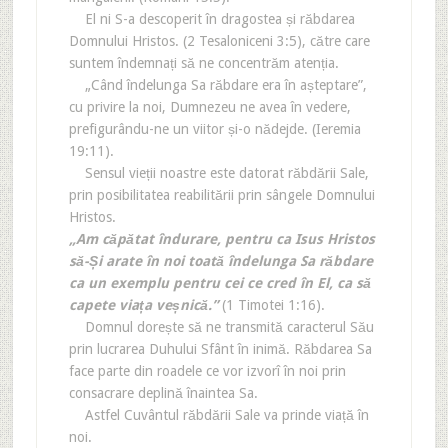
El ni S-a descoperit în dragostea și răbdarea
Domnului Hristos. (2 Tesaloniceni 3:5), către care
suntem îndemnați să ne concentrăm atenția.
„Când îndelunga Sa răbdare era în așteptare”,
cu privire la noi, Dumnezeu ne avea în vedere,
prefigurându-ne un viitor și-o nădejde. (Ieremia
19:11).
Sensul vieții noastre este datorat răbdării Sale,
prin posibilitatea reabilitării prin sângele Domnului
Hristos.
„Am căpătat îndurare, pentru ca Isus Hristos
să-Și arate în noi toată îndelunga Sa răbdare
ca un exemplu pentru cei ce cred în El, ca să
capete viața veșnică.”
(1 Timotei 1:16).
Domnul dorește să ne transmită caracterul Său
prin lucrarea Duhului Sfânt în inimă. Răbdarea Sa
face parte din roadele ce vor izvorî în noi prin
consacrare deplină înaintea Sa.
Astfel Cuvântul răbdării Sale va prinde viață în
noi.