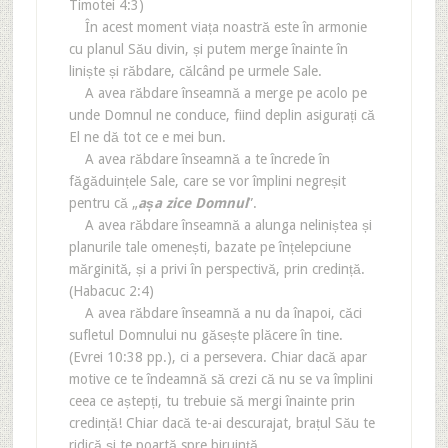
Timotei 4:3)
În acest moment viața noastră este în armonie
cu planul Său divin, și putem merge înainte în
liniște și răbdare, călcând pe urmele Sale.
A avea răbdare înseamnă a merge pe acolo pe
unde Domnul ne conduce, fiind deplin asigurați că
El ne dă tot ce e mei bun.
A avea răbdare înseamnă a te încrede în
făgăduințele Sale, care se vor împlini negreșit
pentru că „
așa zice Domnul
”.
A avea răbdare înseamnă a alunga neliniștea și
planurile tale omenești, bazate pe înțelepciune
mărginită, și a privi în perspectivă, prin credință.
(Habacuc 2:4)
A avea răbdare înseamnă a nu da înapoi, căci
sufletul Domnului nu găsește plăcere în tine.
(Evrei 10:38 pp.), ci a persevera. Chiar dacă apar
motive ce te îndeamnă să crezi că nu se va împlini
ceea ce aștepți, tu trebuie să mergi înainte prin
credință! Chiar dacă te-ai descurajat, brațul Său te
ridică și te poartă spre biruință.