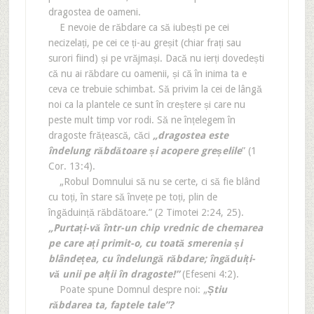
dragostea de oameni.
E nevoie de răbdare ca să iubești pe cei
necizelați, pe cei ce ți-au greșit (chiar frați sau
surori fiind) și pe vrăjmași. Dacă nu ierți dovedești
că nu ai răbdare cu oamenii, și că în inima ta e
ceva ce trebuie schimbat. Să privim la cei de lângă
noi ca la plantele ce sunt în creștere și care nu
peste mult timp vor rodi. Să ne înțelegem în
dragoste frățească, căci
„dragostea este
îndelung răbdătoare și acopere greșelile
” (1
Cor. 13:4).
„Robul Domnului să nu se certe, ci să fie blând
cu toți, în stare să învețe pe toți, plin de
îngăduință răbdătoare.” (2 Timotei 2:24, 25).
„Purtați-vă într-un chip vrednic de chemarea
pe care ați primit-o, cu toată smerenia și
blândețea, cu îndelungă răbdare; îngăduiți-
vă unii pe alții în dragoste!”
(Efeseni 4:2).
Poate spune Domnul despre noi: „
Știu
răbdarea ta, faptele tale”?