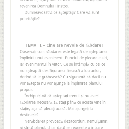
revenirea Domnului Hristos.
Dumneavoastră ce așteptați? Care vă sunt
prioritățile?…
TEMA I – Cine are nevoie de răbdare?
Observați cum răbdarea este legată de așteptarea
împlinirii unui eveniment. Punctul de plecare e aici,
iar evenimentul în viitor. Ce se întâmplă cu cei ce
nu așteaptă desfășurarea firească a lucrurilor,
dorind să le grăbească? Cu siguranță că dacă nu
vor aștepta nu vor ajunge la împlinirea planului
propus.
Închipuiți-vă că așteptați trenul și nu aveți
răbdarea necesară să stați până ce acesta vine în
stație, așa că plecați acasă. Mai ajungeți la
destinație?
Nerăbdarea provoacă dezacorduri, nemulțumiri,
și strică planul, chiar dacă se reușește o intrare