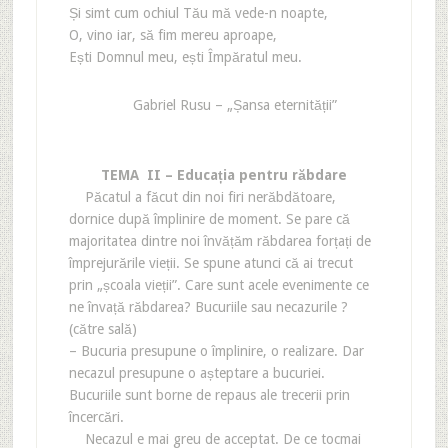
Și simt cum ochiul Tău mă vede-n noapte,
O, vino iar, să fim mereu aproape,
Ești Domnul meu, ești Împăratul meu.
Gabriel Rusu – „Șansa eternității”
TEMA II – Educația pentru răbdare
Păcatul a făcut din noi firi nerăbdătoare,
dornice după împlinire de moment. Se pare că
majoritatea dintre noi învățăm răbdarea forțați de
împrejurările vieții. Se spune atunci că ai trecut
prin „școala vieții”. Care sunt acele evenimente ce
ne învață răbdarea? Bucuriile sau necazurile ?
(către sală)
– Bucuria presupune o împlinire, o realizare. Dar
necazul presupune o așteptare a bucuriei.
Bucuriile sunt borne de repaus ale trecerii prin
încercări.
Necazul e mai greu de acceptat. De ce tocmai