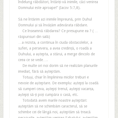
îndelung răbdători, întăriți-vă inimile, căci venirea
Domnului este aproape!” (Iacov 5:7,8).
Să ne întărim azi inimile împreună, prin Duhul
Domnului și să învățăm adevărata răbdare.
Ce înseamnă răbdarea? Ce presupune ea ? ( …
răspunsuri din sală)
…a rezista, a continua în ciuda obstacolelor, a
suferi, a persevera, a avea credință, o roadă a
Duhului, a aștepta, a stărui, a merge dincolo de
ceea ce se vede….
De multe ori noi dorim să ne realizăm planurile
imediat, fără să așteptăm.
Totuși, chiar în împlinirea micilor treburi e
nevoie de așteptare. De exemplu: aștepți la coadă
să cumperi ceva, aștepți trenul, aștepți vacanța,
aștepți să-ți poți cumpăra o casă, etc.
Totodată avem marile noastre așteptări:
așteptăm să ne schimbăm caracterul, să se
schimbe cei de lângă noi, așteptăm să treacă
necazurile, așteptăm venirea Sabatului, așteptăm