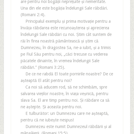
are pentru noi bogății neprețuite și nemeritate.
Una din ele este bogăția îndelungii Sale răbdări.
(Romani 2:4).
Principalul exemplu și prima motivație pentru a
învăța răbdarea este recunoașterea și aprecierea
îndelungii Sale răbdări cu noi. Știm cât suntem de
răi în firea noastră pământească și știm că
Dumnezeu, în dragostea Sa, ne-a iubit, și a trimis
pe Fiul Său pentru noi, „căci trecuse cu vederea
păcatele dinainte, în vremea îndelungii Sale
răbdări.” (Romani 3:25).
De ce ne rabdă El toate pornirile noastre? De ce
așteaptă El atât pentru noi?
Ca noi să aducem rod, să ne schimbăm, spre
salvarea vieților noastre, în viața veșnică, pentru
slava Sa. El are timp pentru noi. Și răbdare ca să
ne aștepte. Și aceasta pentru noi.
E tulburător: un Dumnezeu care ne așteaptă,
pentru că ne iubește nespus!
Dumnezeu este numit Dumnezeul răbdării și al
mângâierii. (Romani 15:5).