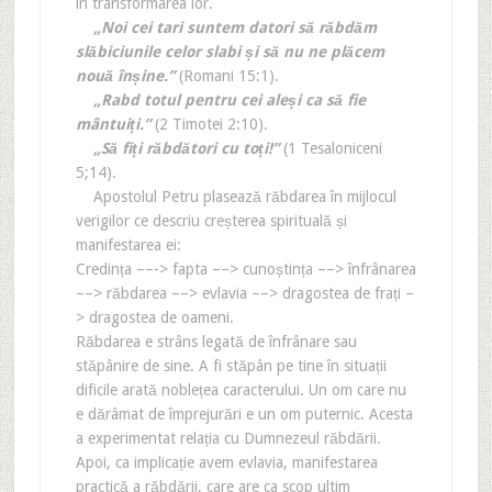
în transformarea lor.
„Noi cei tari suntem datori să răbdăm
slăbiciunile celor slabi și să nu ne plăcem
nouă înșine.”
(Romani 15:1).
„Rabd totul pentru cei aleși ca să fie
mântuiți.”
(2 Timotei 2:10).
„Să fiți răbdători cu toți!”
(1 Tesaloniceni
5;14).
Apostolul Petru plasează răbdarea în mijlocul
verigilor ce descriu creșterea spirituală și
manifestarea ei:
Credința ––-> fapta ––> cunoștința ––> înfrânarea
––> răbdarea ––> evlavia ––> dragostea de frați –
> dragostea de oameni.
Răbdarea e strâns legată de înfrânare sau
stăpânire de sine. A fi stăpân pe tine în situații
dificile arată noblețea caracterului. Un om care nu
e dărâmat de împrejurări e un om puternic. Acesta
a experimentat relația cu Dumnezeul răbdării.
Apoi, ca implicație avem evlavia, manifestarea
practică a răbdării, care are ca scop ultim