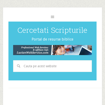
Cercetati Scripturile
Portal de resurse biblice