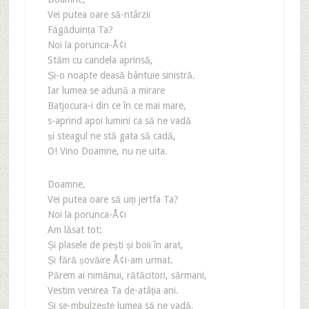
Vei putea oare să-ntârzii
Făgăduința Ta?
Noi la porunca-Å¢i
Stăm cu candela aprinsă,
Și-o noapte deasă bântuie sinistră.
Iar lumea se adună a mirare
Batjocura-i din ce în ce mai mare,
s-aprind apoi lumini ca să ne vadă
și steagul ne stă gata să cadă,
O! Vino Doamne, nu ne uita.
Doamne,
Vei putea oare să uiți jertfa Ta?
Noi la porunca-Å¢i
Am lăsat tot:
Și plasele de pești și boii în arat,
Și fără șovăire Å¢i-am urmat.
Părem ai nimănui, rătăcitori, sărmani,
Vestim venirea Ta de-atâția ani.
Și se-mbulzește lumea să ne vadă,