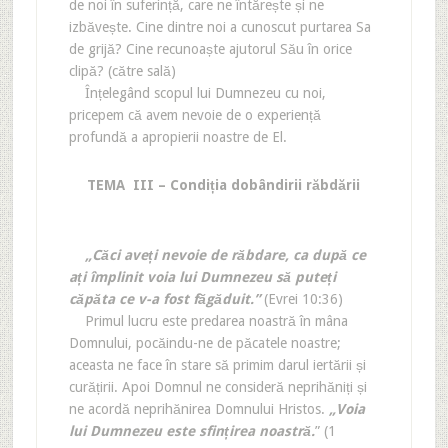
de noi în suferință, care ne întărește și ne
izbăvește. Cine dintre noi a cunoscut purtarea Sa
de grijă? Cine recunoaște ajutorul Său în orice
clipă? (către sală)
Înțelegând scopul lui Dumnezeu cu noi,
pricepem că avem nevoie de o experiență
profundă a apropierii noastre de El.
TEMA III – Condiția dobândirii răbdării
„Căci aveți nevoie de răbdare, ca după ce
ați împlinit voia lui Dumnezeu să puteți
căpăta ce v-a fost făgăduit.”
(Evrei 10:36)
Primul lucru este predarea noastră în mâna
Domnului, pocăindu-ne de păcatele noastre;
aceasta ne face în stare să primim darul iertării și
curățirii. Apoi Domnul ne consideră neprihăniți și
ne acordă neprihănirea Domnului Hristos.
„Voia
lui Dumnezeu este sfințirea noastră.
” (1