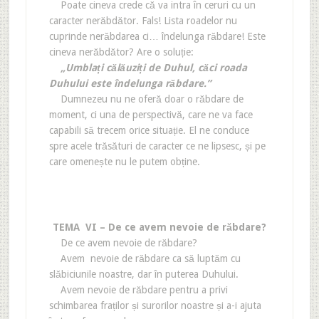
Poate cineva crede că va intra în ceruri cu un
caracter nerăbdător. Fals! Lista roadelor nu
cuprinde nerăbdarea ci… îndelunga răbdare! Este
cineva nerăbdător? Are o soluție:
„Umblați călăuziți de Duhul, căci roada
Duhului este îndelunga răbdare.”
Dumnezeu nu ne oferă doar o răbdare de
moment, ci una de perspectivă, care ne va face
capabili să trecem orice situație. El ne conduce
spre acele trăsături de caracter ce ne lipsesc, și pe
care omenește nu le putem obține.
TEMA VI – De ce avem nevoie de răbdare?
De ce avem nevoie de răbdare?
Avem nevoie de răbdare ca să luptăm cu
slăbiciunile noastre, dar în puterea Duhului.
Avem nevoie de răbdare pentru a privi
schimbarea fraților și surorilor noastre și a-i ajuta