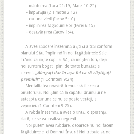
– mântuirea (Luca 21:19, Matei 10:22)
– împărăția (2 Timotei 2:12)
– cununa vieții (Iacov 5:10)
– împlinirea făgăduințelor (Evrei 6:15)
– desăvârșirea (Iacov 1:4).
A avea răbdare înseamnă a ști și a trăi conform
planului Său, împlinind în noi făgăduințele Sale.
Trăind ca niște copii ai Săi, ca moștenitori, deja
noi suntem bogați, plini de toate bunătățile
cerești.
„Alergați dar în așa fel ca să câștigați
premiul!”
(1 Corinteni 9:24)
Mentalitatea noastră trebuie să fie cea a
biruitorului. Noi știm că la capătul drumului ne
așteaptă cununa ce nu se poate veșteji, a
veșniciei. (1 Corinteni 9:25).
A răbda înseamnă a avea o țintă, o speranță
clară, ce se va realiza negreșit.
Noi putem avea răbdare, deoarece nu noi facem
făgăduințele, ci Domnul Însuși! Noi trebuie să ne