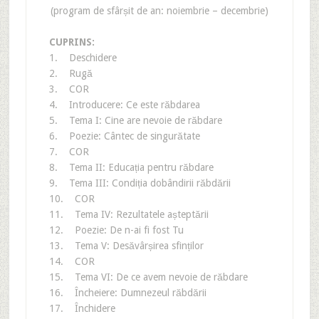
(program de sfârșit de an: noiembrie – decembrie)
CUPRINS:
1. Deschidere
2. Rugă
3. COR
4. Introducere: Ce este răbdarea
5. Tema I: Cine are nevoie de răbdare
6. Poezie: Cântec de singurătate
7. COR
8. Tema II: Educația pentru răbdare
9. Tema III: Condiția dobândirii răbdării
10. COR
11. Tema IV: Rezultatele așteptării
12. Poezie: De n-ai fi fost Tu
13. Tema V: Desăvârșirea sfinților
14. COR
15. Tema VI: De ce avem nevoie de răbdare
16. Încheiere: Dumnezeul răbdării
17. Închidere