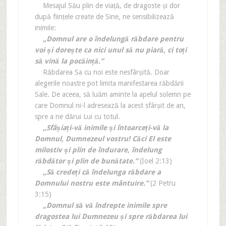
Mesajul Său plin de viață, de dragoste și dor
după ființele create de Sine, ne sensibilizează
inimile:
„Domnul are o îndelungă răbdare pentru
voi și dorește ca nici unul să nu piară, ci toți
să vină la pocăință.”
Răbdarea Sa cu noi este nesfârșită. Doar
alegerile noastre pot limita manifestarea răbdării
Sale. De aceea, să luăm aminte la apelul solemn pe
care Domnul ni-l adresează la acest sfârșit de an,
spre a ne dărui Lui cu totul.
„Sfâșiați-vă inimile și întoarceți-vă la
Domnul, Dumnezeul vostru! Căci El este
milostiv și plin de îndurare, îndelung
răbdător și plin de bunătate.”
(Ioel 2:13)
„Să credeți că îndelunga răbdare a
Domnului nostru este mântuire.”
(2 Petru
3:15)
„Domnul să vă îndrepte inimile spre
dragostea lui Dumnezeu și spre răbdarea lui