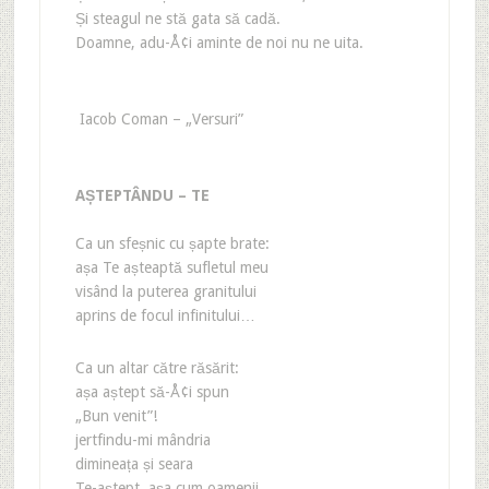
Și steagul ne stă gata să cadă.
Doamne, adu-Å¢i aminte de noi nu ne uita.
Iacob Coman – „Versuri”
AȘTEPTÂNDU – TE
Ca un sfeșnic cu șapte brate:
așa Te așteaptă sufletul meu
visând la puterea granitului
aprins de focul infinitului…
Ca un altar către răsărit:
așa aștept să-Å¢i spun
„Bun venit”!
jertfindu-mi mândria
dimineața și seara
Te-aștept, așa cum oamenii