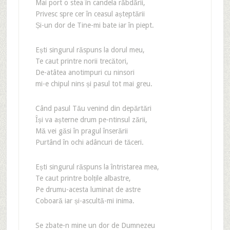
Mai port o stea în candela răbdării,
Privesc spre cer în ceasul așteptării
Și-un dor de Tine-mi bate iar în piept.
Ești singurul răspuns la dorul meu,
Te caut printre norii trecători,
De-atâtea anotimpuri cu ninsori
mi-e chipul nins și pasul tot mai greu.
Când pasul Tău venind din depărtări
Își va așterne drum pe-ntinsul zării,
Mă vei găsi în pragul înserării
Purtând în ochi adâncuri de tăceri.
Ești singurul răspuns la întristarea mea,
Te caut printre bolțile albastre,
Pe drumu-acesta luminat de astre
Coboară iar și-ascultă-mi inima.
Se zbate-n mine un dor de Dumnezeu