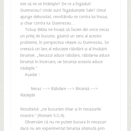
mie să mi se întâmple? De ce a îngăduit
Dumnezeu? Unde sunt făgăduințele Sale? Omul
ajunge debusolat, revoltându-se contra lui însuși,
și chiar contra lui Dumnezeu…
Totuși Biblia ne învață să facem din orice necaz
un prilej de bucurie, găsind un sens al acestor
probleme, în perspectiva relației cu Dumnezeu. Se
creează un lanț al educației răbdării și al învățării
biruinței. „Necazul aduce răbdare, răbdarea aduce
biruință în încercare, iar biruința aceasta aduce
nădejde.”
Așadar :
Necaz ––> Răbdare ––> Biruință ––>
Nădejde
Rezultatul: „ne bucurăm chiar și în necazurile
noastre.” (Romani 5:3,4).
Observăm că nu ne putem bucura în necazuri
dacă nu am experimentat biruința obținută prin