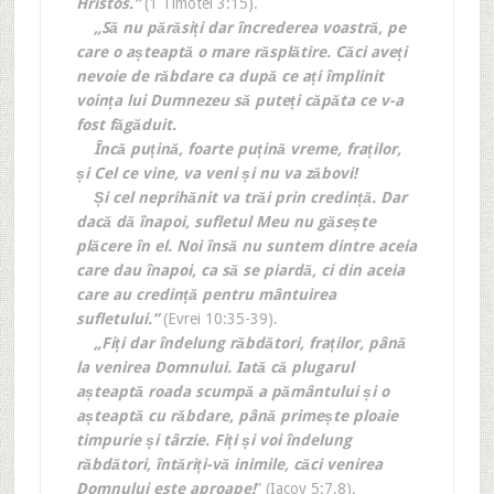
Hristos.”
(1 Timotei 3:15).
„Să nu părăsiți dar încrederea voastră, pe
care o așteaptă o mare răsplătire. Căci aveți
nevoie de răbdare ca după ce ați împlinit
voința lui Dumnezeu să puteți căpăta ce v-a
fost făgăduit.
Încă puțină, foarte puțină vreme, fraților,
și Cel ce vine, va veni și nu va zăbovi!
Și cel neprihănit va trăi prin credință. Dar
dacă dă înapoi, sufletul Meu nu găsește
plăcere în el. Noi însă nu suntem dintre aceia
care dau înapoi, ca să se piardă, ci din aceia
care au credință pentru mântuirea
sufletului.”
(Evrei 10:35-39).
„Fiți dar îndelung răbdători, fraților, până
la venirea Domnului. Iată că plugarul
așteaptă roada scumpă a pământului și o
așteaptă cu răbdare, până primește ploaie
timpurie și târzie. Fiți și voi îndelung
răbdători, întăriți-vă inimile, căci venirea
Domnului este aproape!
” (Iacov 5:7,8).