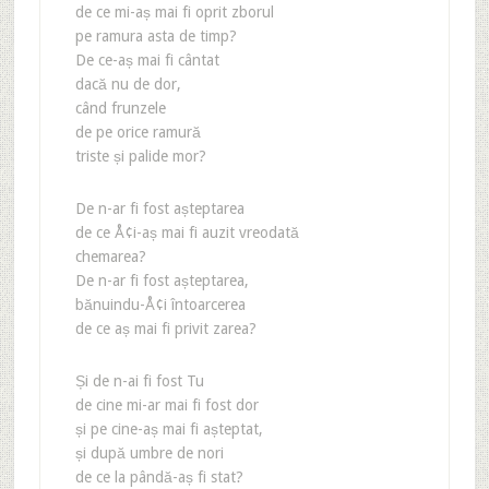
de ce mi-aș mai fi oprit zborul
pe ramura asta de timp?
De ce-aș mai fi cântat
dacă nu de dor,
când frunzele
de pe orice ramură
triste și palide mor?
De n-ar fi fost așteptarea
de ce Å¢i-aș mai fi auzit vreodată
chemarea?
De n-ar fi fost așteptarea,
bănuindu-Å¢i întoarcerea
de ce aș mai fi privit zarea?
Și de n-ai fi fost Tu
de cine mi-ar mai fi fost dor
și pe cine-aș mai fi așteptat,
și după umbre de nori
de ce la pândă-aș fi stat?