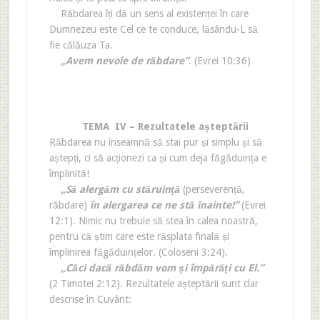
Răbdarea îți dă un sens al existenței în care
Dumnezeu este Cel ce te conduce, lăsându-L să
fie călăuza Ta.
„Avem nevoie de răbdare”
. (Evrei 10:36)
TEMA IV – Rezultatele așteptării
Răbdarea nu înseamnă să stai pur și simplu și să
aștepți, ci să acționezi ca și cum deja făgăduința e
împlinită!
„Să alergăm cu stăruință
(perseverență,
răbdare)
în alergarea ce ne stă înainte!”
(Evrei
12:1). Nimic nu trebuie să stea în calea noastră,
pentru că știm care este răsplata finală și
împlinirea făgăduințelor. (Coloseni 3:24).
„Căci dacă răbdăm vom și împărăți cu El.”
(2 Timotei 2:12). Rezultatele așteptării sunt clar
descrise în Cuvânt: