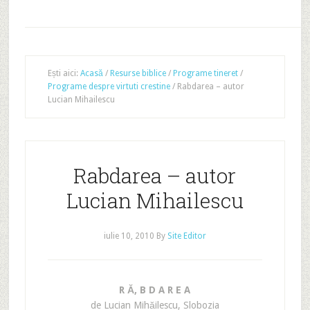
Ești aici:
Acasă
/
Resurse biblice
/
Programe tineret
/
Programe despre virtuti crestine
/
Rabdarea – autor
Lucian Mihailescu
Rabdarea – autor
Lucian Mihailescu
iulie 10, 2010
By
Site Editor
R Ă‚ B D A R E A
de Lucian Mihăilescu, Slobozia