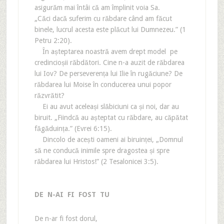
asigurăm mai întâi că am împlinit voia Sa.
„Căci dacă suferim cu răbdare când am făcut
binele, lucrul acesta este plăcut lui Dumnezeu.” (1
Petru 2:20).
În așteptarea noastră avem drept model pe
credincioșii răbdători. Cine n-a auzit de răbdarea
lui Iov? De perseverența lui Ilie în rugăciune? De
răbdarea lui Moise în conducerea unui popor
răzvrătit?
Ei au avut aceleași slăbiciuni ca și noi, dar au
biruit. „Fiindcă au așteptat cu răbdare, au căpătat
făgăduința.” (Evrei 6:15).
Dincolo de acești oameni ai biruinței, „Domnul
să ne conducă inimile spre dragostea și spre
răbdarea lui Hristos!” (2 Tesalonicei 3:5).
DE N-AI FI FOST TU
De n-ar fi fost dorul,