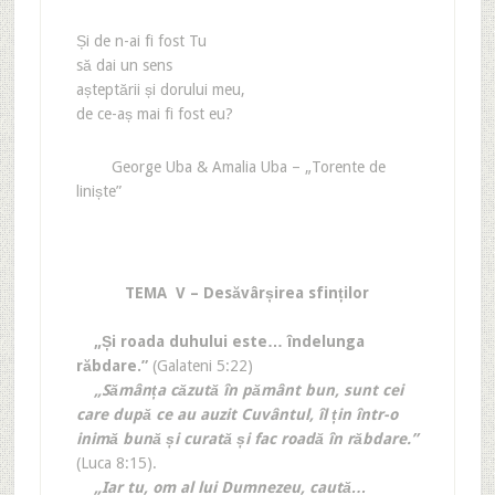
Și de n-ai fi fost Tu
să dai un sens
așteptării și dorului meu,
de ce-aș mai fi fost eu?
George Uba & Amalia Uba – „Torente de
liniște”
TEMA V – Desăvârșirea sfinților
„Și roada duhului este… îndelunga
răbdare.”
(Galateni 5:22)
„Sămânța căzută în pământ bun, sunt cei
care după ce au auzit Cuvântul, îl țin într-o
inimă bună și curată și fac roadă în răbdare.”
(Luca 8:15).
„Iar tu, om al lui Dumnezeu, caută…