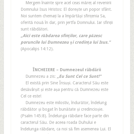
Mergem înainte spre acel ceas măreț al revenirii
Domnului Isus Hristos: El dorește un popor sfânt.
Noi suntem chemați la a împărtăși sfințenia Sa,
oferită nouă în dar, prin jertfa Domnului. Iar sfinții
sunt răbdători.
„Aici este răbdarea sfinților, care păzesc
poruncile lui Dumnezeu și credința lui Isus.”
(Apocalips 14:12).
ÎNCHEIERE – Dumnezeul răbdării
Dumnezeu a zis:
„Eu Sunt Cel ce Sunt!”
El există prin Sine Însuși. Caracterul Său este
desăvârșit și este așa pentru că Dumnezeu este
Cel ce este!
Dumnezeu este milostiv, îndurător, îndelung
răbdător și bogat în bunătate și credincioșie.
(Psalm 145:8). Îndelunga răbdare face parte din
caracterul Său. De aceea roada Duhului e
îndelunga răbdare, ca noi să fim asemenea Lui. El