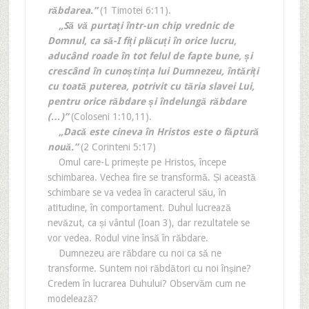
răbdarea.”
(1 Timotei 6:11).
„Să vă purtați într-un chip vrednic de
Domnul, ca să-I fiți plăcuți în orice lucru,
aducând roade în tot felul de fapte bune, și
crescând în cunoștința lui Dumnezeu, întăriți
cu toată puterea, potrivit cu tăria slavei Lui,
pentru orice răbdare și îndelungă răbdare
(…)”
(Coloseni 1:10,11).
„Dacă este cineva în Hristos este o făptură
nouă.”
(2 Corinteni 5:17)
Omul care-L primește pe Hristos, începe
schimbarea. Vechea fire se transformă. Și această
schimbare se va vedea în caracterul său, în
atitudine, în comportament. Duhul lucrează
nevăzut, ca și vântul (Ioan 3), dar rezultatele se
vor vedea. Rodul vine însă în răbdare.
Dumnezeu are răbdare cu noi ca să ne
transforme. Suntem noi răbdători cu noi înșine?
Credem în lucrarea Duhului? Observăm cum ne
modelează?